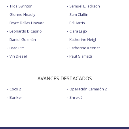
Tilda Swinton
Samuel L. Jackson
Glenne Headly
Sam Claflin
Bryce Dallas Howard
Ed Harris
Leonardo DiCaprio
Clara Lago
Daniel Guzmán
Katherine Heigl
Brad Pitt
Catherine Keener
Vin Diesel
Paul Giamatti
AVANCES DESTACADOS
Coco 2
Operación Camarón 2
Búnker
Shrek 5