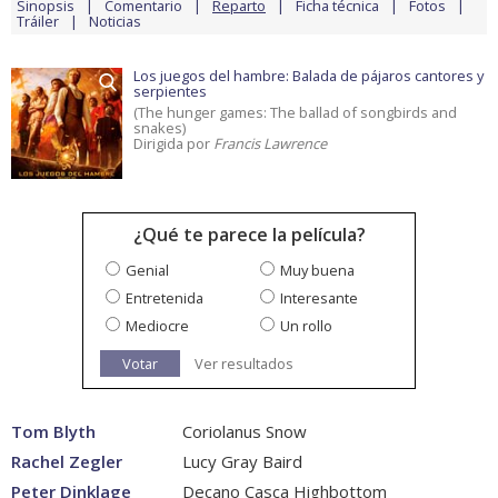
Sinopsis
Comentario
Reparto
Ficha técnica
Fotos
Tráiler
Noticias
Los juegos del hambre: Balada de pájaros cantores y
serpientes
(The hunger games: The ballad of songbirds and
snakes)
Dirigida por
Francis Lawrence
¿Qué te parece la película?
Genial
Muy buena
Entretenida
Interesante
Mediocre
Un rollo
Votar
Ver resultados
Tom Blyth
Coriolanus Snow
Rachel Zegler
Lucy Gray Baird
Peter Dinklage
Decano Casca Highbottom