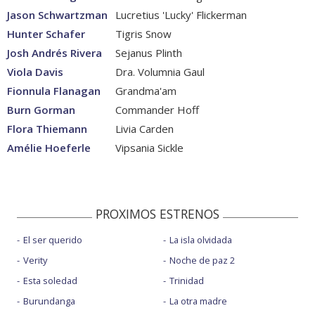
Jason Schwartzman
Lucretius 'Lucky' Flickerman
Hunter Schafer
Tigris Snow
Josh Andrés Rivera
Sejanus Plinth
Viola Davis
Dra. Volumnia Gaul
Fionnula Flanagan
Grandma'am
Burn Gorman
Commander Hoff
Flora Thiemann
Livia Carden
Amélie Hoeferle
Vipsania Sickle
PROXIMOS ESTRENOS
El ser querido
La isla olvidada
Verity
Noche de paz 2
Esta soledad
Trinidad
Burundanga
La otra madre