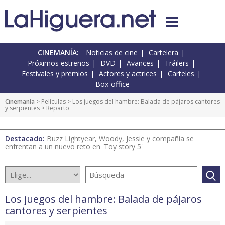
CINEMANÍA:
Noticias de cine
Cartelera
Próximos estrenos
DVD
Avances
Tráilers
Festivales y premios
Actores y actrices
Carteles
Box-office
Cinemanía
> Películas >
Los juegos del hambre: Balada de pájaros cantores
y serpientes
> Reparto
Destacado:
Buzz Lightyear, Woody, Jessie y compañía se
enfrentan a un nuevo reto en 'Toy story 5'
Los juegos del hambre: Balada de pájaros
cantores y serpientes