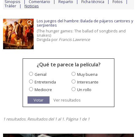
Sinopsis
Comentario
Reparto
Ficha técnica
Fotos
Tráiler
Noticias
Los juegos del hambre: Balada de pájaros cantores y
serpientes
(The hunger games: The ballad of songbirds and
snakes)
Dirigida por
Francis Lawrence
¿Qué te parece la película?
Genial
Muy buena
Entretenida
Interesante
Mediocre
Un rollo
Votar
Ver resultados
1 resultados. Resultados del 1 al 1. Página 1 de 1