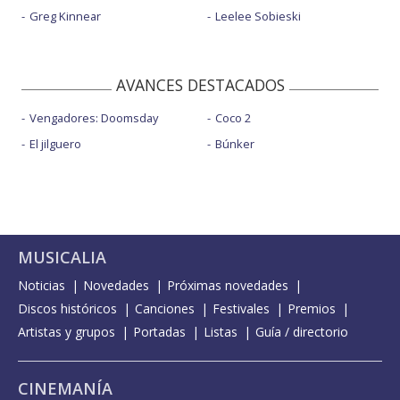
Greg Kinnear
Leelee Sobieski
AVANCES DESTACADOS
Vengadores: Doomsday
Coco 2
El jilguero
Búnker
MUSICALIA
Noticias
Novedades
Próximas novedades
Discos históricos
Canciones
Festivales
Premios
Artistas y grupos
Portadas
Listas
Guía / directorio
CINEMANÍA