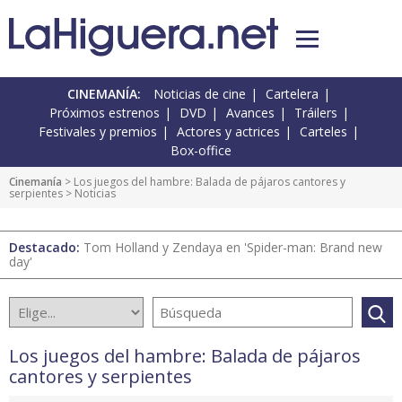
CINEMANÍA:
Noticias de cine
Cartelera
Próximos estrenos
DVD
Avances
Tráilers
Festivales y premios
Actores y actrices
Carteles
Box-office
Cinemanía
>
Los juegos del hambre: Balada de pájaros cantores y
serpientes
> Noticias
Destacado:
Tom Holland y Zendaya en 'Spider-man: Brand new
day'
Los juegos del hambre: Balada de pájaros
cantores y serpientes