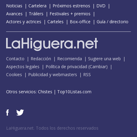
Noticias
Cartelera
Próximos estrenos
DVD
Avances
Tráilers
Festivales + premios
Actores y actrices
Carteles
Box-office
Guía / directorio
Contacto
Redacción
Recomienda
Sugiere una web
Aspectos legales
Política de privacidad
(
Cambiar
)
Cookies
Publicidad y webmasters
RSS
Otros servicios:
Chistes
|
Top10Listas.com
LaHiguera.net. Todos los derechos reservados