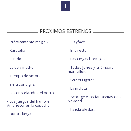
1
PROXIMOS ESTRENOS
Prácticamente magia 2
Clayface
Karateka
El director
El nido
Las ciegas hormigas
La otra madre
Tadeo Jones y la lámpara
maravillosa
Tiempo de victoria
Street Fighter
En la zona gris
La maleta
La constelación del perro
Scrooge y los fantasmas de la
Navidad
Los juegos del hambre:
Amanecer en la cosecha
La isla olvidada
Burundanga