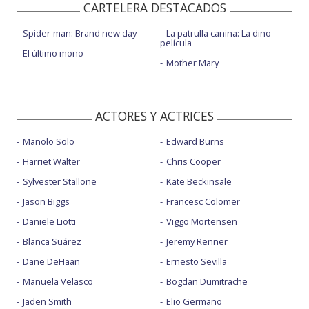
CARTELERA DESTACADOS
Spider-man: Brand new day
La patrulla canina: La dino
película
El último mono
Mother Mary
ACTORES Y ACTRICES
Manolo Solo
Edward Burns
Harriet Walter
Chris Cooper
Sylvester Stallone
Kate Beckinsale
Jason Biggs
Francesc Colomer
Daniele Liotti
Viggo Mortensen
Blanca Suárez
Jeremy Renner
Dane DeHaan
Ernesto Sevilla
Manuela Velasco
Bogdan Dumitrache
Jaden Smith
Elio Germano