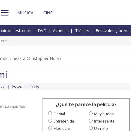
MÚSICA
CINE
óximos estrenos
DVD
Avances
Tráilers
Festivales y premi
técnica
 del cineasta Christopher Nolan
mí
ica
Fotos
Tráiler
¿Qué te parece la película?
aniela Fejerman
Genial
Muy buena
Entretenida
Interesante
Mediocre
Un rollo