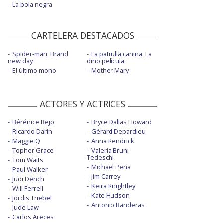
La bola negra
CARTELERA DESTACADOS
Spider-man: Brand
La patrulla canina: La
new day
dino película
El último mono
Mother Mary
ACTORES Y ACTRICES
Bérénice Bejo
Bryce Dallas Howard
Ricardo Darín
Gérard Depardieu
Maggie Q
Anna Kendrick
Topher Grace
Valeria Bruni
Tedeschi
Tom Waits
Michael Peña
Paul Walker
Jim Carrey
Judi Dench
Keira Knightley
Will Ferrell
Kate Hudson
Jördis Triebel
Antonio Banderas
Jude Law
Carlos Areces