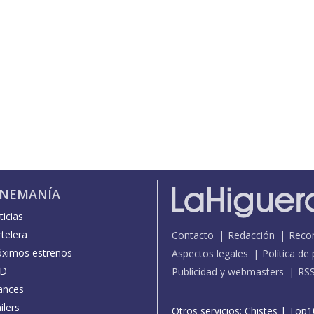
INEMANÍA
icias
telera
Contacto
Redacción
Reco
óximos estrenos
Aspectos legales
Política de
D
Publicidad y webmasters
RS
ances
ilers
Otros servicios:
Chistes
|
Top1