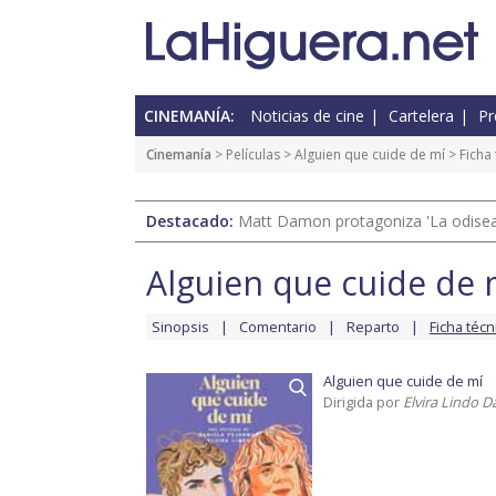
CINEMANÍA:
Noticias de cine
Cartelera
Pr
Cinemanía
> Películas >
Alguien que cuide de mí
> Ficha 
Destacado:
Matt Damon protagoniza 'La odisea'
Alguien que cuide de 
Sinopsis
Comentario
Reparto
Ficha técn
Alguien que cuide de mí
Dirigida por
Elvira Lindo D