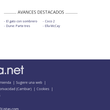
AVANCES DESTACADOS
El gato con sombrero
Coco 2
Dune: Parte tres
Ella McCay
mienda
Sugiere una web
 privacidad
(
Cambiar
)
Cookies
S
0Listas.com