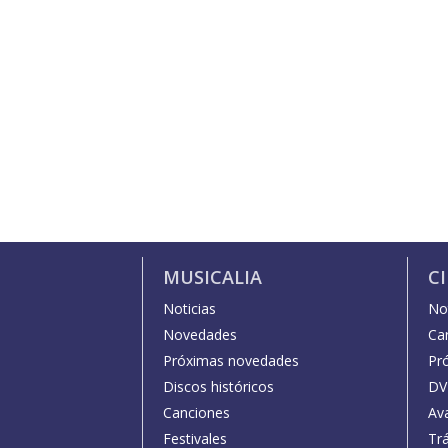
MUSICALIA
C
Noticias
Not
Novedades
Car
Próximas novedades
Pr
Discos históricos
DV
Canciones
Av
Festivales
Trá