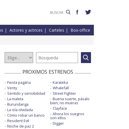
os
Actores y actrices
Carteles
Box-office
PROXIMOS ESTRENOS
Fiesta pagäna
Karateka
Verity
Whalefall
Sentido y sensibilidad
Street Fighter
La maleta
Buena suerte, pásalo
bien, no mueras
Burundanga
Clayface
La isla olvidada
Ahora los suegros
Cómo robar un banco
son ellos
Resident Evil
Digger
Noche de paz 2