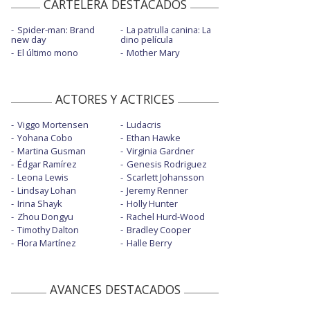
CARTELERA DESTACADOS
Spider-man: Brand
La patrulla canina: La
new day
dino película
El último mono
Mother Mary
ACTORES Y ACTRICES
Viggo Mortensen
Ludacris
Yohana Cobo
Ethan Hawke
Martina Gusman
Virginia Gardner
Édgar Ramírez
Genesis Rodriguez
Leona Lewis
Scarlett Johansson
Lindsay Lohan
Jeremy Renner
Irina Shayk
Holly Hunter
Zhou Dongyu
Rachel Hurd-Wood
Timothy Dalton
Bradley Cooper
Flora Martínez
Halle Berry
AVANCES DESTACADOS