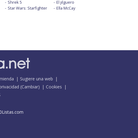
Shrek 5
El jilguero
Star Wars: Starfighter
Ella McCay
mienda
Sugiere una web
 privacidad
(
Cambiar
)
Cookies
S
0Listas.com