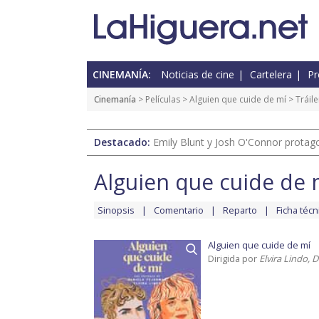
CINEMANÍA:
Noticias de cine
Cartelera
Pr
Cinemanía
> Películas >
Alguien que cuide de mí
> Tráile
Destacado:
Emily Blunt y Josh O'Connor protagon
Alguien que cuide de 
Sinopsis
Comentario
Reparto
Ficha técn
Alguien que cuide de mí
Dirigida por
Elvira Lindo, 