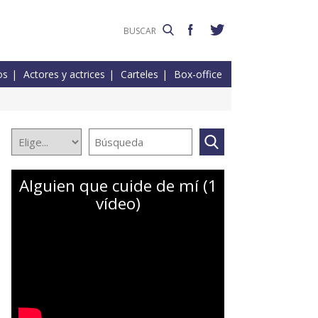
os
Actores y actrices
Carteles
Box-office
Alguien que cuide de mí (1
vídeo)