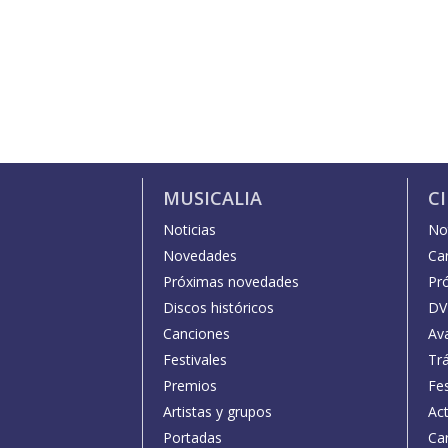
MUSICALIA
C
Noticias
Not
Novedades
Car
Próximas novedades
Pr
Discos históricos
DV
Canciones
Av
Festivales
Trá
Premios
Fe
Artistas y grupos
Act
Portadas
Car