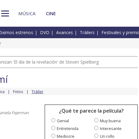
MÚSICA
CINE
óximos estrenos
DVD
Avances
Tráilers
Festivales y premi
r
izan 'El día de la revelación' de Steven Spielberg
mí
ica
Fotos
Tráiler
¿Qué te parece la película?
Daniela Fejerman
Genial
Muy buena
Entretenida
Interesante
Mediocre
Un rollo