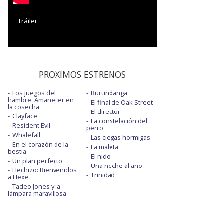
Tráiler
PROXIMOS ESTRENOS
Los juegos del
Burundanga
hambre: Amanecer en
El final de Oak Street
la cosecha
El director
Clayface
La constelación del
Resident Evil
perro
Whalefall
Las ciegas hormigas
En el corazón de la
La maleta
bestia
El nido
Un plan perfecto
Una noche al año
Hechizo: Bienvenidos
Trinidad
a Hexe
Tadeo Jones y la
lámpara maravillosa