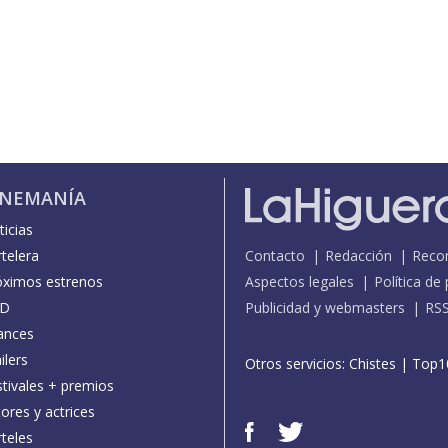
INEMANÍA
icias
telera
Contacto
Redacción
Reco
óximos estrenos
Aspectos legales
Política de
D
Publicidad y webmasters
RS
ances
ilers
Otros servicios:
Chistes
|
Top1
stivales + premios
ores y actrices
teles