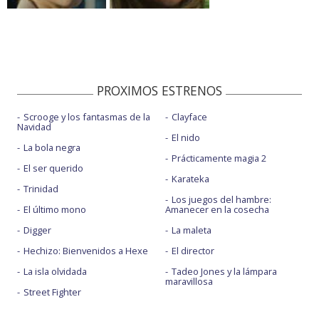
PROXIMOS ESTRENOS
Scrooge y los fantasmas de la
Clayface
Navidad
El nido
La bola negra
Prácticamente magia 2
El ser querido
Karateka
Trinidad
Los juegos del hambre:
El último mono
Amanecer en la cosecha
Digger
La maleta
Hechizo: Bienvenidos a Hexe
El director
La isla olvidada
Tadeo Jones y la lámpara
maravillosa
Street Fighter