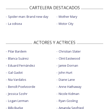
CARTELERA DESTACADOS
Spider-man: Brand new day
Mother Mary
La odisea
Motor City
ACTORES Y ACTRICES
Pilar Bardem
Christian Slater
Blanca Suárez
Clint Eastwood
Eduard Fernández
Jamie Dornan
Gal Gadot
John Hurt
Nia Vardalos
Diane Lane
Benoît Poelvoorde
Anne Hathaway
Jessica Szohr
Nicole Kidman
Logan Lerman
Ryan Gosling
Billy Burke
Amanda Seyfried