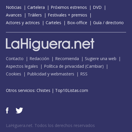
Noticias
Cartelera
Próximos estrenos
DVD
Avances
Tráilers
Festivales + premios
Actores y actrices
Carteles
Box-office
Guía / directorio
Contacto
Redacción
Recomienda
Sugiere una web
Aspectos legales
Política de privacidad
(
Cambiar
)
Cookies
Publicidad y webmasters
RSS
Otros servicios:
Chistes
|
Top10Listas.com
LaHiguera.net. Todos los derechos reservados