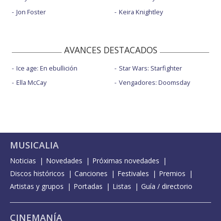
Jon Foster
Keira Knightley
AVANCES DESTACADOS
Ice age: En ebullición
Star Wars: Starfighter
Ella McCay
Vengadores: Doomsday
MUSICALIA
Noticias
Novedades
Próximas novedades
Discos históricos
Canciones
Festivales
Premios
Artistas y grupos
Portadas
Listas
Guía / directorio
CINEMANÍA