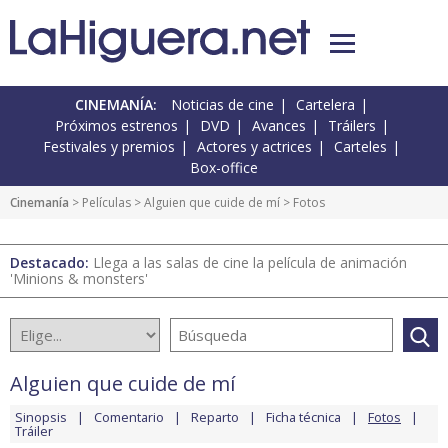
CINEMANÍA:
Noticias de cine
Cartelera
Próximos estrenos
DVD
Avances
Tráilers
Festivales y premios
Actores y actrices
Carteles
Box-office
Cinemanía
> Películas >
Alguien que cuide de mí
> Fotos
Destacado:
Llega a las salas de cine la película de animación
'Minions & monsters'
Alguien que cuide de mí
Sinopsis
Comentario
Reparto
Ficha técnica
Fotos
Tráiler