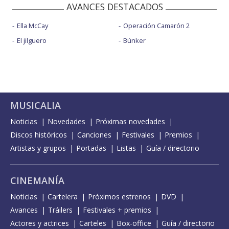
AVANCES DESTACADOS
Ella McCay
Operación Camarón 2
El jilguero
Búnker
MUSICALIA
Noticias
Novedades
Próximas novedades
Discos históricos
Canciones
Festivales
Premios
Artistas y grupos
Portadas
Listas
Guía / directorio
CINEMANÍA
Noticias
Cartelera
Próximos estrenos
DVD
Avances
Tráilers
Festivales + premios
Actores y actrices
Carteles
Box-office
Guía / directorio