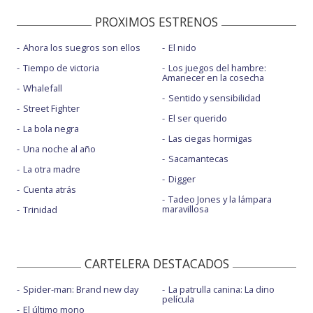
PROXIMOS ESTRENOS
Ahora los suegros son ellos
El nido
Tiempo de victoria
Los juegos del hambre:
Amanecer en la cosecha
Whalefall
Sentido y sensibilidad
Street Fighter
El ser querido
La bola negra
Las ciegas hormigas
Una noche al año
Sacamantecas
La otra madre
Digger
Cuenta atrás
Tadeo Jones y la lámpara
maravillosa
Trinidad
CARTELERA DESTACADOS
Spider-man: Brand new day
La patrulla canina: La dino
película
El último mono