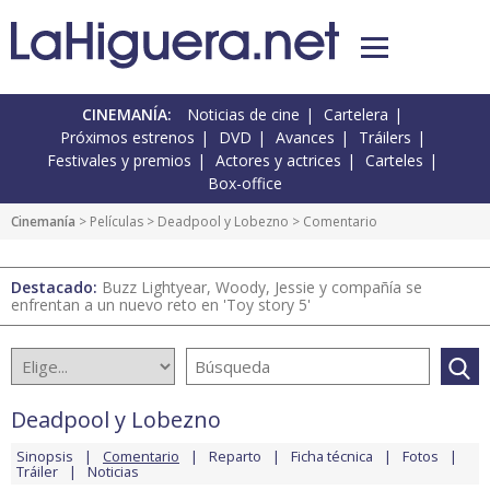
CINEMANÍA:
Noticias de cine
Cartelera
Próximos estrenos
DVD
Avances
Tráilers
Festivales y premios
Actores y actrices
Carteles
Box-office
Cinemanía
> Películas >
Deadpool y Lobezno
> Comentario
Destacado:
Buzz Lightyear, Woody, Jessie y compañía se
enfrentan a un nuevo reto en 'Toy story 5'
Deadpool y Lobezno
Sinopsis
Comentario
Reparto
Ficha técnica
Fotos
Tráiler
Noticias