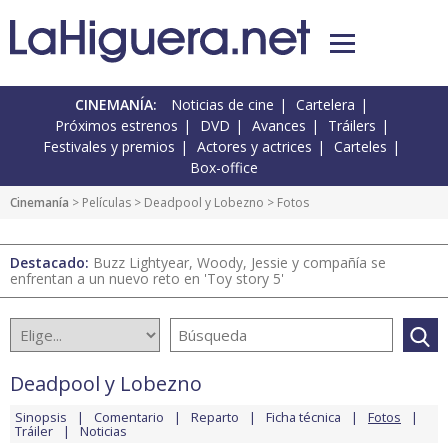
CINEMANÍA:
Noticias de cine
Cartelera
Próximos estrenos
DVD
Avances
Tráilers
Festivales y premios
Actores y actrices
Carteles
Box-office
Cinemanía
> Películas >
Deadpool y Lobezno
> Fotos
Destacado:
Buzz Lightyear, Woody, Jessie y compañía se
enfrentan a un nuevo reto en 'Toy story 5'
Deadpool y Lobezno
Sinopsis
Comentario
Reparto
Ficha técnica
Fotos
Tráiler
Noticias