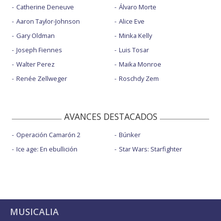
Catherine Deneuve
Álvaro Morte
Aaron Taylor-Johnson
Alice Eve
Gary Oldman
Minka Kelly
Joseph Fiennes
Luis Tosar
Walter Perez
Maika Monroe
Renée Zellweger
Roschdy Zem
AVANCES DESTACADOS
Operación Camarón 2
Búnker
Ice age: En ebullición
Star Wars: Starfighter
MUSICALIA