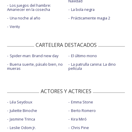
Navidad
Los juegos del hambre:
Amanecer en la cosecha
La bola negra
Una noche al año
Prácticamente magia 2
Verity
CARTELERA DESTACADOS
Spider-man: Brand new day
El último mono
Buena suerte, pásalo bien, no
La patrulla canina: La dino
mueras
película
ACTORES Y ACTRICES
Léa Seydoux
Emma Stone
Juliette Binoche
Berto Romero
Jasmine Trinca
Kira Miró
Leslie Odom Jr.
Chris Pine