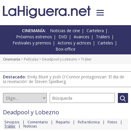
CINEMANÍA:
Noticias de cine
Cartelera
Próximos estrenos
DVD
Avances
Tráilers
Festivales y premios
Actores y actrices
Carteles
Box-office
Cinemanía
> Películas >
Deadpool y Lobezno
> Tráiler
Destacado:
Emily Blunt y Josh O'Connor protagonizan 'El día de
la revelación' de Steven Spielberg
Deadpool y Lobezno
Sinopsis
Comentario
Reparto
Ficha técnica
Fotos
Tráiler
Noticias