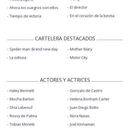
El director
Ahora los suegros son ellos
En el corazón de la bestia
Tiempo de victoria
CARTELERA DESTACADOS
Spider-man: Brand new day
Mother Mary
La odisea
Motor City
ACTORES Y ACTRICES
Haley Bennett
Gonzalo de Castro
Mischa Barton
Helena Bonham Carter
Shia Labeouf
Juan Diego Botto
Rossy de Palma
Nora Navas
Tobias Moretti
Joel Kinnaman