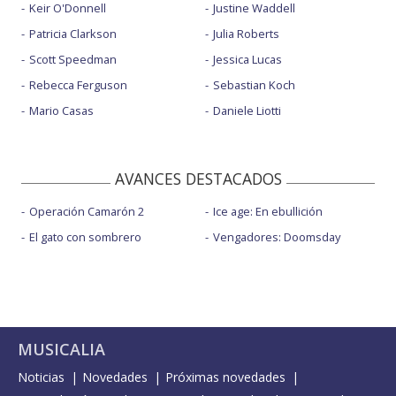
Keir O'Donnell
Justine Waddell
Patricia Clarkson
Julia Roberts
Scott Speedman
Jessica Lucas
Rebecca Ferguson
Sebastian Koch
Mario Casas
Daniele Liotti
AVANCES DESTACADOS
Operación Camarón 2
Ice age: En ebullición
El gato con sombrero
Vengadores: Doomsday
MUSICALIA
Noticias
Novedades
Próximas novedades