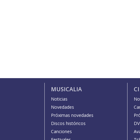
MUSICALIA
C
Noticias
Not
Novedades
Car
Próximas novedades
Pr
Discos históricos
DV
Canciones
Av
Festivales
Trá