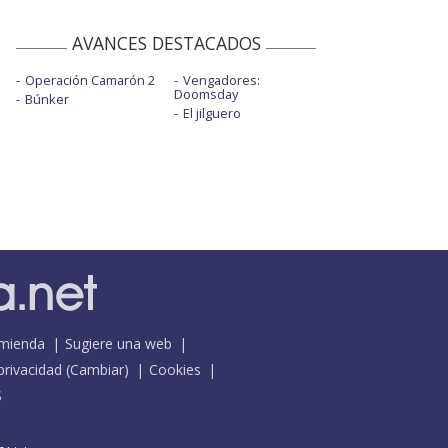
AVANCES DESTACADOS
Operación Camarón 2
Vengadores:
Doomsday
Búnker
El jilguero
mienda
Sugiere una web
 privacidad
(
Cambiar
)
Cookies
S