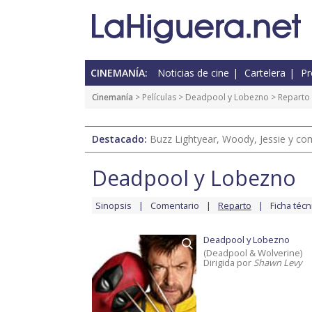
CINEMANÍA:
Noticias de cine
Cartelera
Pr
Cinemanía
> Películas >
Deadpool y Lobezno
> Reparto
Destacado:
Buzz Lightyear, Woody, Jessie y com
Deadpool y Lobezno
Sinopsis
Comentario
Reparto
Ficha técn
Deadpool y Lobezno
(Deadpool & Wolverine)
Dirigida por
Shawn Levy