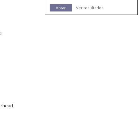
Votar
Ver resultados
ol
arhead