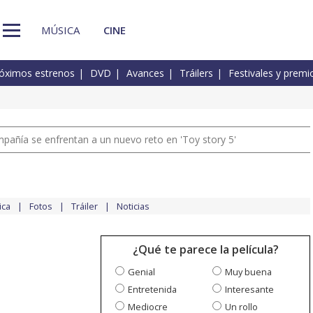
MÚSICA
CINE
óximos estrenos
DVD
Avances
Tráilers
Festivales y premi
pañía se enfrentan a un nuevo reto en 'Toy story 5'
ica
Fotos
Tráiler
Noticias
¿Qué te parece la película?
Genial
Muy buena
Entretenida
Interesante
Mediocre
Un rollo