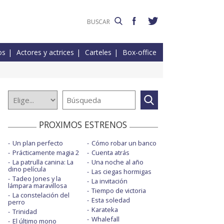
os
Actores y actrices
Carteles
Box-office
PROXIMOS ESTRENOS
Un plan perfecto
Cómo robar un banco
Prácticamente magia 2
Cuenta atrás
La patrulla canina: La
Una noche al año
dino película
Las ciegas hormigas
Tadeo Jones y la
La invitación
lámpara maravillosa
Tiempo de victoria
La constelación del
Esta soledad
perro
Karateka
Trinidad
Whalefall
El último mono