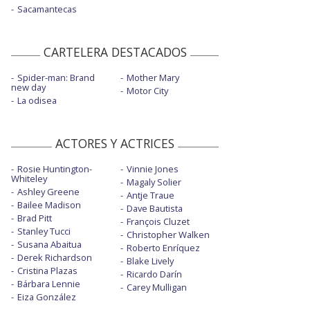
Sacamantecas
CARTELERA DESTACADOS
Spider-man: Brand
Mother Mary
new day
Motor City
La odisea
ACTORES Y ACTRICES
Rosie Huntington-
Vinnie Jones
Whiteley
Magaly Solier
Ashley Greene
Antje Traue
Bailee Madison
Dave Bautista
Brad Pitt
François Cluzet
Stanley Tucci
Christopher Walken
Susana Abaitua
Roberto Enríquez
Derek Richardson
Blake Lively
Cristina Plazas
Ricardo Darín
Bárbara Lennie
Carey Mulligan
Eiza González