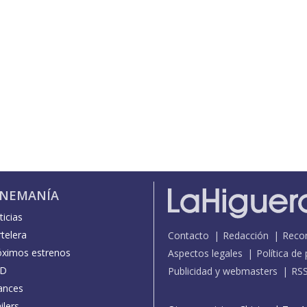
INEMANÍA
icias
telera
Contacto
Redacción
Reco
óximos estrenos
Aspectos legales
Política de
D
Publicidad y webmasters
RS
ances
ilers