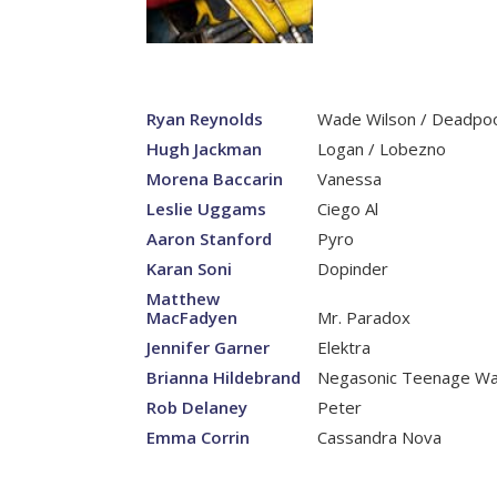
Ryan Reynolds
Wade Wilson / Deadpo
Hugh Jackman
Logan / Lobezno
Morena Baccarin
Vanessa
Leslie Uggams
Ciego Al
Aaron Stanford
Pyro
Karan Soni
Dopinder
Matthew
MacFadyen
Mr. Paradox
Jennifer Garner
Elektra
Brianna Hildebrand
Negasonic Teenage W
Rob Delaney
Peter
Emma Corrin
Cassandra Nova