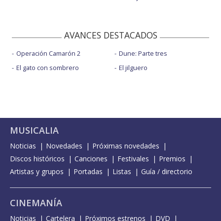
AVANCES DESTACADOS
Operación Camarón 2
Dune: Parte tres
El gato con sombrero
El jilguero
MUSICALIA
Noticias
Novedades
Próximas novedades
Discos históricos
Canciones
Festivales
Premios
Artistas y grupos
Portadas
Listas
Guía / directorio
CINEMANÍA
Noticias
Cartelera
Próximos estrenos
DVD