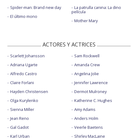
Spider-man: Brand new day
La patrulla canina: La dino
película
El último mono
Mother Mary
ACTORES Y ACTRICES
Scarlett Johansson
Sam Rockwell
Adriana Ugarte
Amanda Crew
Alfredo Castro
Angelina Jolie
Claire Forlani
Jennifer Lawrence
Hayden Christensen
Dermot Mulroney
Olga Kurylenko
Katherine C. Hughes
Sienna Miller
Amy Adams
Jean Reno
Anders Holm
Gal Gadot
Veerle Baetens
Karl Urban
Shirley MacLaine