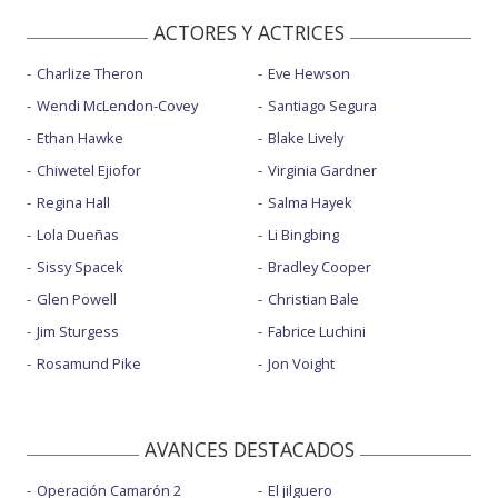
ACTORES Y ACTRICES
Charlize Theron
Eve Hewson
Wendi McLendon-Covey
Santiago Segura
Ethan Hawke
Blake Lively
Chiwetel Ejiofor
Virginia Gardner
Regina Hall
Salma Hayek
Lola Dueñas
Li Bingbing
Sissy Spacek
Bradley Cooper
Glen Powell
Christian Bale
Jim Sturgess
Fabrice Luchini
Rosamund Pike
Jon Voight
AVANCES DESTACADOS
Operación Camarón 2
El jilguero