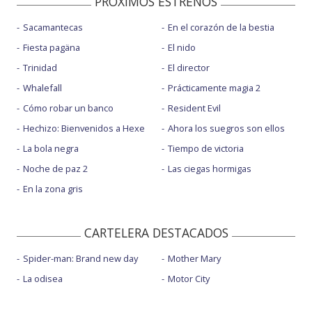
PROXIMOS ESTRENOS
Sacamantecas
En el corazón de la bestia
Fiesta pagäna
El nido
Trinidad
El director
Whalefall
Prácticamente magia 2
Cómo robar un banco
Resident Evil
Hechizo: Bienvenidos a Hexe
Ahora los suegros son ellos
La bola negra
Tiempo de victoria
Noche de paz 2
Las ciegas hormigas
En la zona gris
CARTELERA DESTACADOS
Spider-man: Brand new day
Mother Mary
La odisea
Motor City