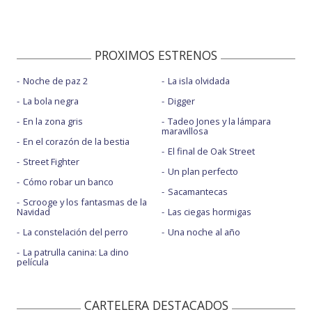
PROXIMOS ESTRENOS
Noche de paz 2
La isla olvidada
La bola negra
Digger
En la zona gris
Tadeo Jones y la lámpara
maravillosa
En el corazón de la bestia
El final de Oak Street
Street Fighter
Un plan perfecto
Cómo robar un banco
Sacamantecas
Scrooge y los fantasmas de la
Navidad
Las ciegas hormigas
La constelación del perro
Una noche al año
La patrulla canina: La dino
película
CARTELERA DESTACADOS