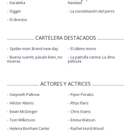
Karateka
Navidad
Digger
La constelación del perro
El director
CARTELERA DESTACADOS
Spider-man: Brand new day
El último mono
Buena suerte, pásalo bien, no
La patrulla canina: La dino
mueras
película
ACTORES Y ACTRICES
Gwyneth Paltrow
Piper Perabo
Héctor Alterio
Rhys Ifans
Ewan McGregor
Chris Evans
Tom Wilkinson
Emma Watson
Helena Bonham Carter
Rachel Hurd-Wood