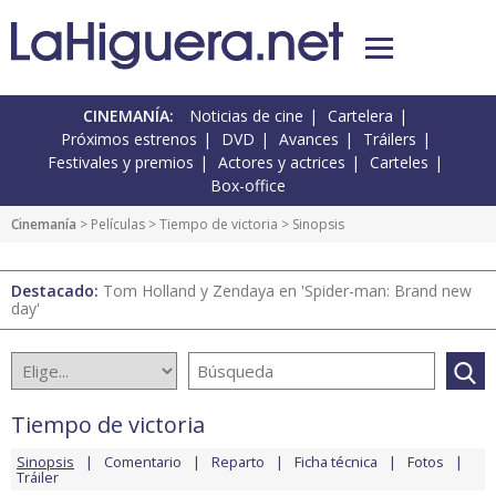
CINEMANÍA:
Noticias de cine
Cartelera
Próximos estrenos
DVD
Avances
Tráilers
Festivales y premios
Actores y actrices
Carteles
Box-office
Cinemanía
> Películas >
Tiempo de victoria
> Sinopsis
Destacado:
Tom Holland y Zendaya en 'Spider-man: Brand new
day'
Tiempo de victoria
Sinopsis
Comentario
Reparto
Ficha técnica
Fotos
Tráiler