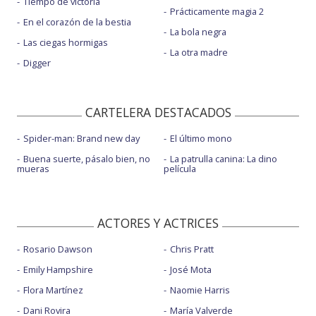
Tiempo de victoria
Prácticamente magia 2
En el corazón de la bestia
La bola negra
Las ciegas hormigas
La otra madre
Digger
CARTELERA DESTACADOS
Spider-man: Brand new day
El último mono
Buena suerte, pásalo bien, no
La patrulla canina: La dino
mueras
película
ACTORES Y ACTRICES
Rosario Dawson
Chris Pratt
Emily Hampshire
José Mota
Flora Martínez
Naomie Harris
Dani Rovira
María Valverde