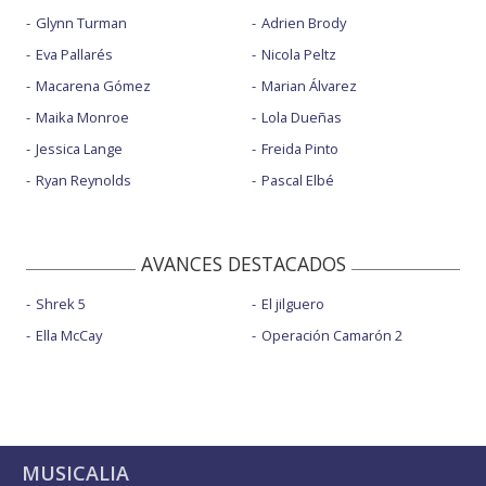
Glynn Turman
Adrien Brody
Eva Pallarés
Nicola Peltz
Macarena Gómez
Marian Álvarez
Maika Monroe
Lola Dueñas
Jessica Lange
Freida Pinto
Ryan Reynolds
Pascal Elbé
AVANCES DESTACADOS
Shrek 5
El jilguero
Ella McCay
Operación Camarón 2
MUSICALIA