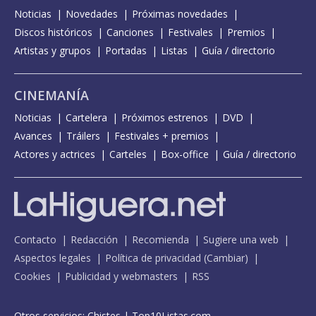
Noticias
Novedades
Próximas novedades
Discos históricos
Canciones
Festivales
Premios
Artistas y grupos
Portadas
Listas
Guía / directorio
CINEMANÍA
Noticias
Cartelera
Próximos estrenos
DVD
Avances
Tráilers
Festivales + premios
Actores y actrices
Carteles
Box-office
Guía / directorio
Contacto
Redacción
Recomienda
Sugiere una web
Aspectos legales
Política de privacidad
(
Cambiar
)
Cookies
Publicidad y webmasters
RSS
Otros servicios:
Chistes
|
Top10Listas.com