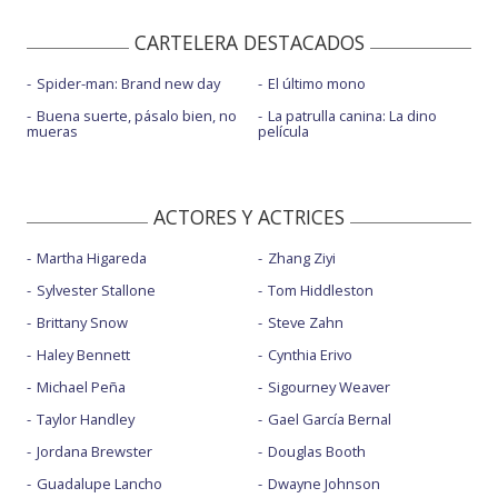
CARTELERA DESTACADOS
Spider-man: Brand new day
El último mono
Buena suerte, pásalo bien, no
La patrulla canina: La dino
mueras
película
ACTORES Y ACTRICES
Martha Higareda
Zhang Ziyi
Sylvester Stallone
Tom Hiddleston
Brittany Snow
Steve Zahn
Haley Bennett
Cynthia Erivo
Michael Peña
Sigourney Weaver
Taylor Handley
Gael García Bernal
Jordana Brewster
Douglas Booth
Guadalupe Lancho
Dwayne Johnson