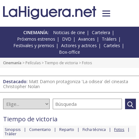
CINEMANÍA:
Noticias de cine
Cartelera
Próximos estrenos
DVD
Avances
Tráilers
Festivales y premios
Actores y actrices
Carteles
Box-office
Cinemanía
> Películas >
Tiempo de victoria
> Fotos
Destacado:
Matt Damon protagoniza 'La odisea' del cineasta
Christopher Nolan
Tiempo de victoria
Sinopsis
Comentario
Reparto
Ficha técnica
Fotos
Tráiler