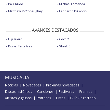
Paul Rudd
Michael Lomenda
Matthew McConaughey
Leonardo DiCaprio
AVANCES DESTACADOS
El jilguero
Coco 2
Dune: Parte tres
Shrek 5
MUSICALIA
Noticias
Novedades
Próximas novedades
Discos históricos
Canciones
Festivales
Premios
Artistas y grupos
Portadas
Listas
Guía / directorio