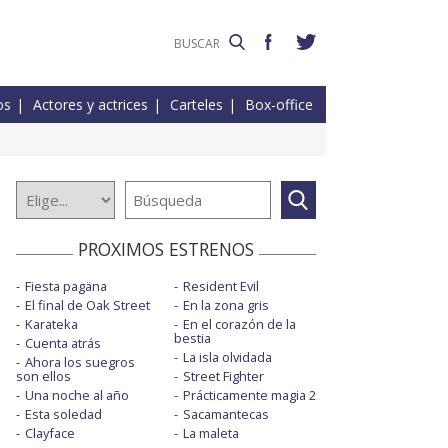
os
Actores y actrices
Carteles
Box-office
PROXIMOS ESTRENOS
Fiesta pagäna
Resident Evil
El final de Oak Street
En la zona gris
Karateka
En el corazón de la
bestia
Cuenta atrás
La isla olvidada
Ahora los suegros
son ellos
Street Fighter
Una noche al año
Prácticamente magia 2
Esta soledad
Sacamantecas
Clayface
La maleta