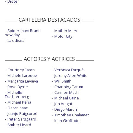
Digger
CARTELERA DESTACADOS
Spider-man: Brand
Mother Mary
new day
Motor City
La odisea
ACTORES Y ACTRICES
Courtney Eaton
Verónica Forqué
Michèle Laroque
Jeremy Allen White
Margarita Levieva
Will Smith
Rose Byrne
Channing Tatum
Michelle
Carmen Machi
Trachtenberg
Michael Caine
Michael Peña
Jon Voight
Oscar Isaac
Diego Martín
Juanjo Puigcorbé
Timothée Chalamet
Peter Sarsgaard
Ioan Gruffudd
Amber Heard