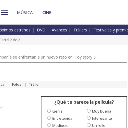
MÚSICA
CINE
óximos estrenos
DVD
Avances
Tráilers
Festivales y premi
Cartel 2 de 2
pañía se enfrentan a un nuevo reto en 'Toy story 5'
ica
Fotos
Tráiler
¿Qué te parece la película?
s
Genial
Muy buena
Entretenida
Interesante
Mediocre
Un rollo