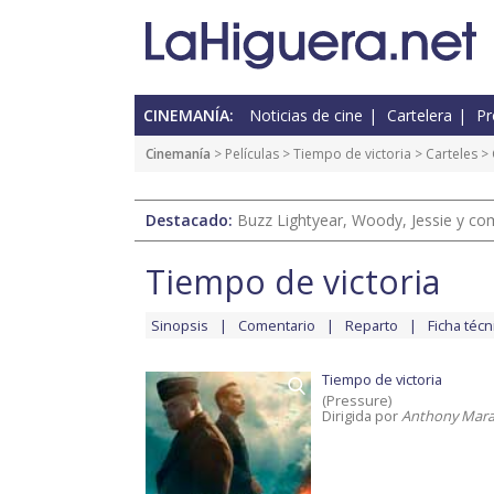
CINEMANÍA:
Noticias de cine
Cartelera
Pr
Cinemanía
> Películas >
Tiempo de victoria
>
Carteles
> 
Destacado:
Buzz Lightyear, Woody, Jessie y com
Tiempo de victoria
Sinopsis
Comentario
Reparto
Ficha técn
Tiempo de victoria
(Pressure)
Dirigida por
Anthony Mara