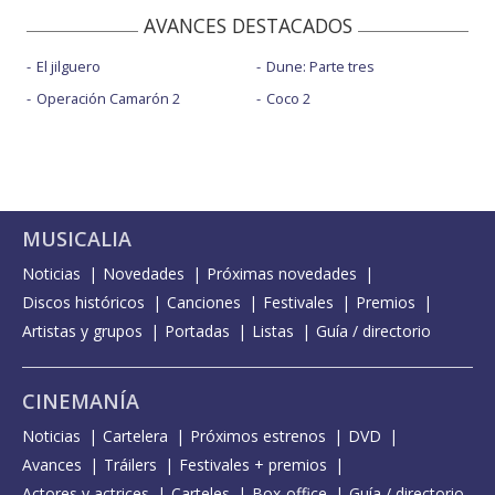
AVANCES DESTACADOS
El jilguero
Dune: Parte tres
Operación Camarón 2
Coco 2
MUSICALIA
Noticias
Novedades
Próximas novedades
Discos históricos
Canciones
Festivales
Premios
Artistas y grupos
Portadas
Listas
Guía / directorio
CINEMANÍA
Noticias
Cartelera
Próximos estrenos
DVD
Avances
Tráilers
Festivales + premios
Actores y actrices
Carteles
Box-office
Guía / directorio