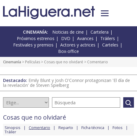
CINEMANÍA:
Noticias de cine
Cartelera
Próximos estrenos
DVD
Avances
Tráilers
Festivales y premios
Actores y actrices
Carteles
Box-office
Cinemanía
> Películas >
Cosas que no olvidaré
> Comentario
Destacado:
Emily Blunt y Josh O'Connor protagonizan 'El día de
la revelación' de Steven Spielberg
Cosas que no olvidaré
Sinopsis
Comentario
Reparto
Ficha técnica
Fotos
Tráiler