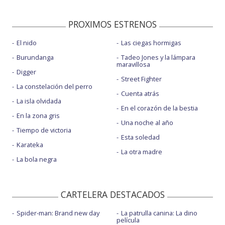
PROXIMOS ESTRENOS
El nido
Las ciegas hormigas
Burundanga
Tadeo Jones y la lámpara
maravillosa
Digger
Street Fighter
La constelación del perro
Cuenta atrás
La isla olvidada
En el corazón de la bestia
En la zona gris
Una noche al año
Tiempo de victoria
Esta soledad
Karateka
La otra madre
La bola negra
CARTELERA DESTACADOS
Spider-man: Brand new day
La patrulla canina: La dino
película