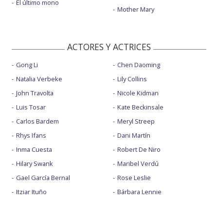
El último mono
Mother Mary
ACTORES Y ACTRICES
Gong Li
Chen Daoming
Natalia Verbeke
Lily Collins
John Travolta
Nicole Kidman
Luis Tosar
Kate Beckinsale
Carlos Bardem
Meryl Streep
Rhys Ifans
Dani Martín
Inma Cuesta
Robert De Niro
Hilary Swank
Maribel Verdú
Gael García Bernal
Rose Leslie
Itziar Ituño
Bárbara Lennie