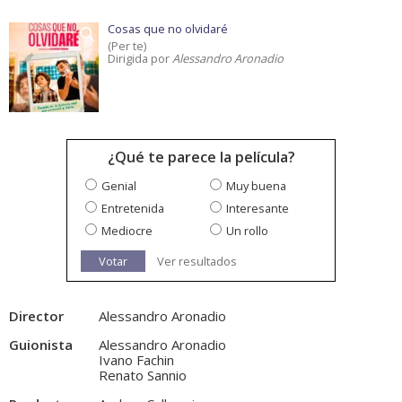
Cosas que no olvidaré
(Per te)
Dirigida por
Alessandro Aronadio
¿Qué te parece la película?
Genial
Muy buena
Entretenida
Interesante
Mediocre
Un rollo
Votar
Ver resultados
Director
Alessandro Aronadio
Guionista
Alessandro Aronadio
Ivano Fachin
Renato Sannio