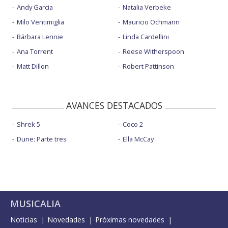
Andy Garcia
Natalia Verbeke
Milo Ventimiglia
Mauricio Ochmann
Bárbara Lennie
Linda Cardellini
Ana Torrent
Reese Witherspoon
Matt Dillon
Robert Pattinson
AVANCES DESTACADOS
Shrek 5
Coco 2
Dune: Parte tres
Ella McCay
MUSICALIA
Noticias
Novedades
Próximas novedades