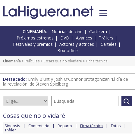
CINEMANÍA:
Noticias de cine
Cartelera
Próximos estrenos
DVD
Avances
Tráilers
Festivales y premios
Actores y actrices
Carteles
Box-office
Cinemanía
> Películas >
Cosas que no olvidaré
> Ficha técnica
Destacado:
Emily Blunt y Josh O'Connor protagonizan 'El día de
la revelación' de Steven Spielberg
Cosas que no olvidaré
Sinopsis
Comentario
Reparto
Ficha técnica
Fotos
Tráiler