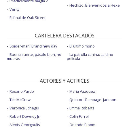
Prácticamente magia 2
Hechizo: Bienvenidos a Hexe
Verity
El final de Oak Street
CARTELERA DESTACADOS
Spider-man: Brand new day
El último mono
Buena suerte, pásalo bien, no
La patrulla canina: La dino
mueras
película
ACTORES Y ACTRICES
Rosario Pardo
María Vázquez
Tim McGraw
Quinton 'Rampage' Jackson
Verónica Echegui
Emma Roberts
Robert Downey Jr.
Colin Farrell
Alexis Georgoulis
Orlando Bloom