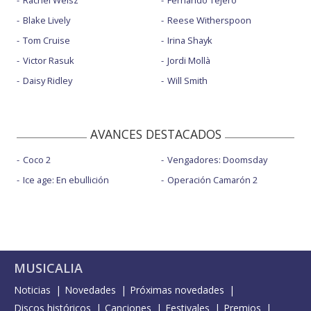
Blake Lively
Reese Witherspoon
Tom Cruise
Irina Shayk
Victor Rasuk
Jordi Mollà
Daisy Ridley
Will Smith
AVANCES DESTACADOS
Coco 2
Vengadores: Doomsday
Ice age: En ebullición
Operación Camarón 2
MUSICALIA
Noticias
Novedades
Próximas novedades
Discos históricos
Canciones
Festivales
Premios