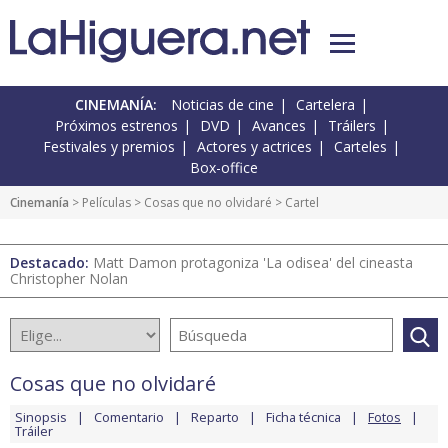
CINEMANÍA:
Noticias de cine
Cartelera
Próximos estrenos
DVD
Avances
Tráilers
Festivales y premios
Actores y actrices
Carteles
Box-office
Cinemanía
> Películas >
Cosas que no olvidaré
> Cartel
Destacado:
Matt Damon protagoniza 'La odisea' del cineasta
Christopher Nolan
Cosas que no olvidaré
Sinopsis
Comentario
Reparto
Ficha técnica
Fotos
Tráiler