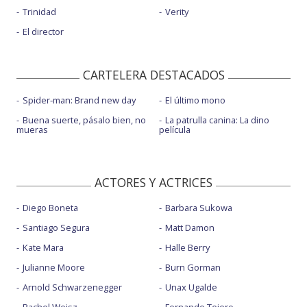
Trinidad
Verity
El director
CARTELERA DESTACADOS
Spider-man: Brand new day
El último mono
Buena suerte, pásalo bien, no
La patrulla canina: La dino
mueras
película
ACTORES Y ACTRICES
Diego Boneta
Barbara Sukowa
Santiago Segura
Matt Damon
Kate Mara
Halle Berry
Julianne Moore
Burn Gorman
Arnold Schwarzenegger
Unax Ugalde
Rachel Weisz
Fernando Tejero