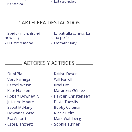
Esta soledad
Karateka
CARTELERA DESTACADOS
Spider-man: Brand
La patrulla canina: La
new day
dino película
El último mono
Mother Mary
ACTORES Y ACTRICES
Oriol Pla
Kaitlyn Dever
Vera Farmiga
Will Ferrell
Rachel Weisz
Brad Pitt
Kate Hudson
Macarena Gómez
Robert Downey Jr.
Hayden Christensen
Julianne Moore
David Thewlis
Scoot McNairy
Bobby Coleman
DeWanda Wise
Nicola Peltz
Eva Amurri
Mark Wahlberg
Cate Blanchett
Sophie Turner