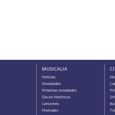
MUSICALIA
C
Noticias
Not
Novedades
Car
Próximas novedades
Pr
Discos históricos
DV
Canciones
Av
Festivales
Trá