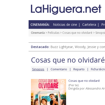
CINEMANÍA:
Noticias de cine
Cartelera
Pr
Cinemanía
> Películas >
Cosas que no olvidaré
> Sinopsi
Destacado:
Buzz Lightyear, Woody, Jessie y com
Cosas que no olvidaré
Sinopsis
Comentario
Reparto
Ficha técn
Cosas que no olvidaré
(Per te)
Dirigida por
Alessandro A