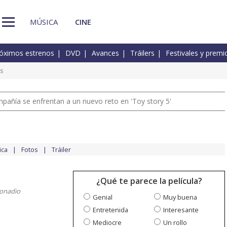
MÚSICA
CINE
óximos estrenos
DVD
Avances
Tráilers
Festivales y premi
s
pañía se enfrentan a un nuevo reto en 'Toy story 5'
ica
Fotos
Tráiler
¿Qué te parece la película?
ronadio
Genial
Muy buena
Entretenida
Interesante
Mediocre
Un rollo