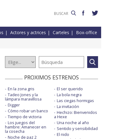
os
Actores y actrices
Carteles
Box-office
PROXIMOS ESTRENOS
En la zona gris
El ser querido
Tadeo Jones y la
La bola negra
lámpara maravillosa
Las ciegas hormigas
Digger
La invitación
Cómo robar un banco
Hechizo: Bienvenidos
Tiempo de victoria
a Hexe
Los juegos del
Una noche al año
hambre: Amanecer en
Sentido y sensibilidad
la cosecha
El nido
Noche de paz 2