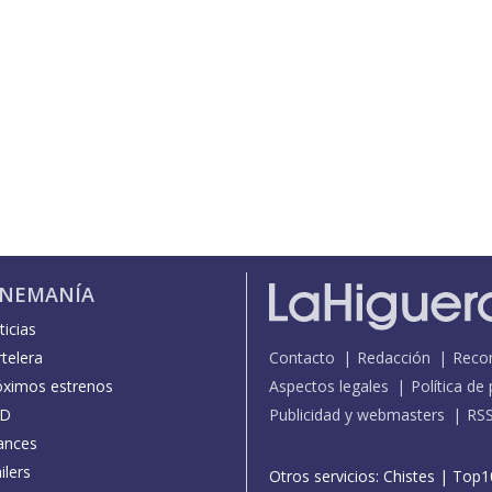
INEMANÍA
icias
telera
Contacto
Redacción
Reco
óximos estrenos
Aspectos legales
Política de
D
Publicidad y webmasters
RS
ances
ilers
Otros servicios:
Chistes
|
Top1