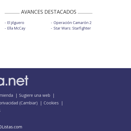
AVANCES DESTACADOS
El jilguero
Operación Camarón 2
Ella McCay
Star Wars: Starfighter
mienda
Sugiere una web
 privacidad
(
Cambiar
)
Cookies
S
0Listas.com