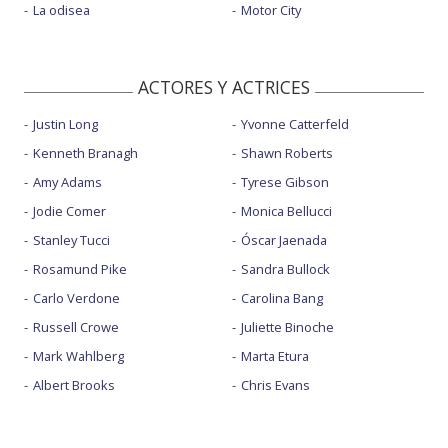
La odisea
Motor City
ACTORES Y ACTRICES
Justin Long
Yvonne Catterfeld
Kenneth Branagh
Shawn Roberts
Amy Adams
Tyrese Gibson
Jodie Comer
Monica Bellucci
Stanley Tucci
Óscar Jaenada
Rosamund Pike
Sandra Bullock
Carlo Verdone
Carolina Bang
Russell Crowe
Juliette Binoche
Mark Wahlberg
Marta Etura
Albert Brooks
Chris Evans