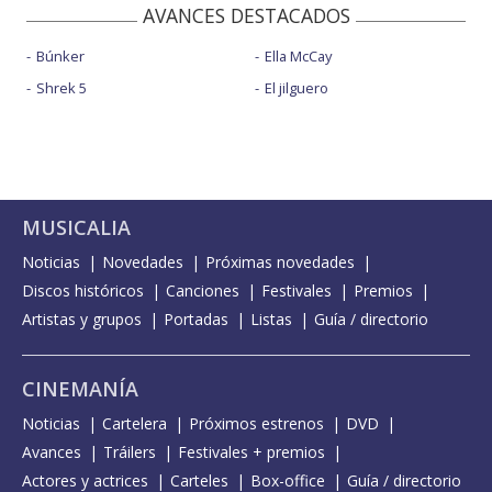
AVANCES DESTACADOS
Búnker
Ella McCay
Shrek 5
El jilguero
MUSICALIA
Noticias
Novedades
Próximas novedades
Discos históricos
Canciones
Festivales
Premios
Artistas y grupos
Portadas
Listas
Guía / directorio
CINEMANÍA
Noticias
Cartelera
Próximos estrenos
DVD
Avances
Tráilers
Festivales + premios
Actores y actrices
Carteles
Box-office
Guía / directorio