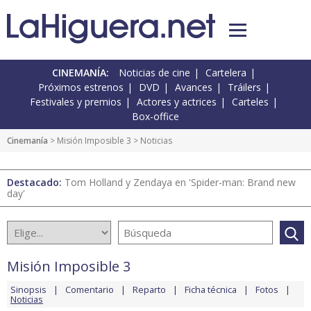
CINEMANÍA:
Noticias de cine
Cartelera
Próximos estrenos
DVD
Avances
Tráilers
Festivales y premios
Actores y actrices
Carteles
Box-office
Cinemanía
>
Misión Imposible 3
> Noticias
Destacado:
Tom Holland y Zendaya en 'Spider-man: Brand new
day'
Misión Imposible 3
Sinopsis
Comentario
Reparto
Ficha técnica
Fotos
Noticias