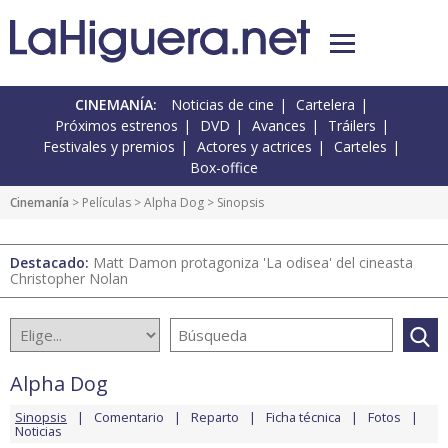
CINEMANÍA:
Noticias de cine
Cartelera
Próximos estrenos
DVD
Avances
Tráilers
Festivales y premios
Actores y actrices
Carteles
Box-office
Cinemanía
> Películas >
Alpha Dog
> Sinopsis
Destacado:
Matt Damon protagoniza 'La odisea' del cineasta
Christopher Nolan
Alpha Dog
Sinopsis
Comentario
Reparto
Ficha técnica
Fotos
Noticias