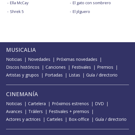
Ella McCay
El gato con sombrero
Shrek 5
El jilguero
MUSICALIA
Noticias
Novedades
Próximas novedades
Discos históricos
Canciones
Festivales
Premios
Artistas y grupos
Portadas
Listas
Guía / directorio
CINEMANÍA
Noticias
Cartelera
Próximos estrenos
DVD
Avances
Tráilers
Festivales + premios
Actores y actrices
Carteles
Box-office
Guía / directorio