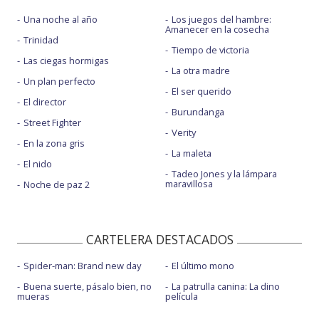
Una noche al año
Los juegos del hambre:
Amanecer en la cosecha
Trinidad
Tiempo de victoria
Las ciegas hormigas
La otra madre
Un plan perfecto
El ser querido
El director
Burundanga
Street Fighter
Verity
En la zona gris
La maleta
El nido
Tadeo Jones y la lámpara
maravillosa
Noche de paz 2
CARTELERA DESTACADOS
Spider-man: Brand new day
El último mono
Buena suerte, pásalo bien, no
La patrulla canina: La dino
mueras
película