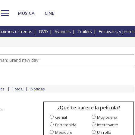
MÚSICA
CINE
óximos estrenos
DVD
Avances
Tráilers
Festivales y premi
man: Brand new day'
ica
Fotos
Noticias
¿Qué te parece la película?
es
Genial
Muy buena
Entretenida
Interesante
Mediocre
Un rollo