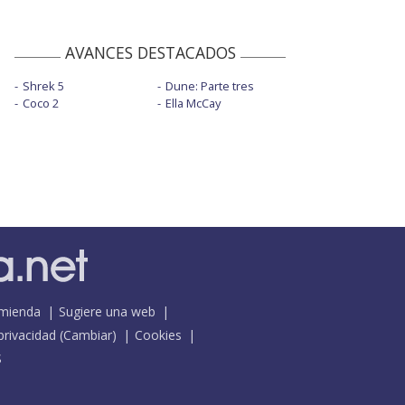
AVANCES DESTACADOS
Shrek 5
Dune: Parte tres
Coco 2
Ella McCay
mienda
Sugiere una web
 privacidad
(
Cambiar
)
Cookies
S