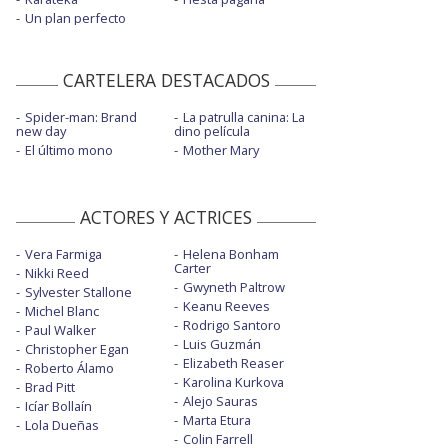
Un plan perfecto
CARTELERA DESTACADOS
Spider-man: Brand
La patrulla canina: La
new day
dino película
El último mono
Mother Mary
ACTORES Y ACTRICES
Vera Farmiga
Helena Bonham
Carter
Nikki Reed
Gwyneth Paltrow
Sylvester Stallone
Keanu Reeves
Michel Blanc
Rodrigo Santoro
Paul Walker
Luis Guzmán
Christopher Egan
Elizabeth Reaser
Roberto Álamo
Karolina Kurkova
Brad Pitt
Alejo Sauras
Icíar Bollaín
Marta Etura
Lola Dueñas
Colin Farrell