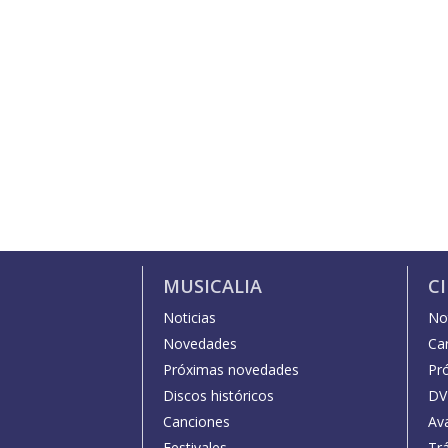
MUSICALIA
C
Noticias
Not
Novedades
Car
Próximas novedades
Pr
Discos históricos
DV
Canciones
Av
Festivales
Trá