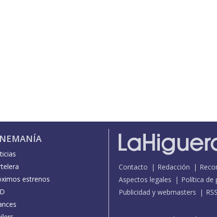
INEMANÍA
icias
telera
Contacto
Redacción
Reco
óximos estrenos
Aspectos legales
Política de
D
Publicidad y webmasters
RS
ances
ilers