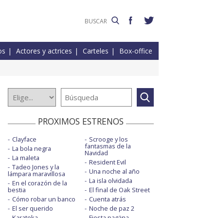
os
Actores y actrices
Carteles
Box-office
PROXIMOS ESTRENOS
Clayface
Scrooge y los
fantasmas de la
La bola negra
Navidad
La maleta
Resident Evil
Tadeo Jones y la
Una noche al año
lámpara maravillosa
La isla olvidada
En el corazón de la
bestia
El final de Oak Street
Cómo robar un banco
Cuenta atrás
El ser querido
Noche de paz 2
Karateka
Fiesta pagäna