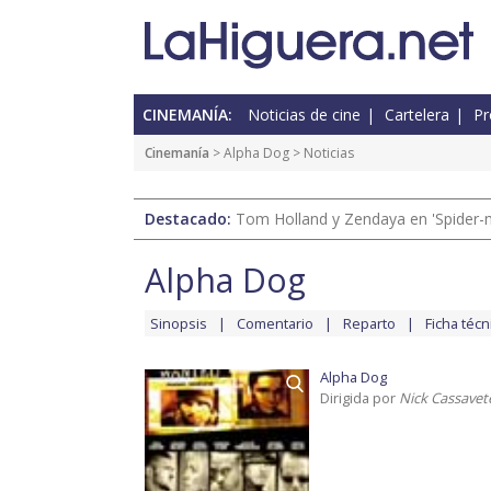
CINEMANÍA:
Noticias de cine
Cartelera
Pr
Cinemanía
>
Alpha Dog
> Noticias
Destacado:
Tom Holland y Zendaya en 'Spider-
Alpha Dog
Sinopsis
Comentario
Reparto
Ficha técn
Alpha Dog
Dirigida por
Nick Cassavet