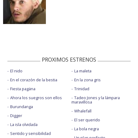
PROXIMOS ESTRENOS
El nido
La maleta
En el corazón de la bestia
En la zona gris
Fiesta pagäna
Trinidad
Ahora los suegros son ellos
Tadeo Jones y la lámpara
maravillosa
Burundanga
Whalefall
Digger
El ser querido
La isla olvidada
La bola negra
Sentido y sensibilidad
Un plan perfecto