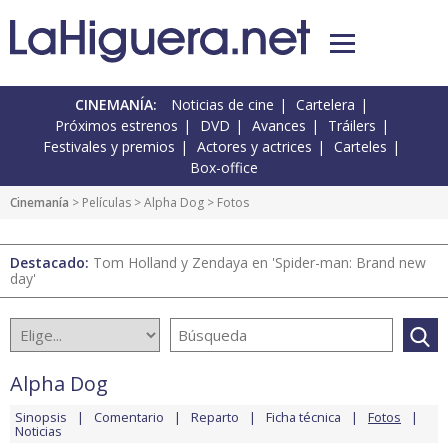
CINEMANÍA:
Noticias de cine
Cartelera
Próximos estrenos
DVD
Avances
Tráilers
Festivales y premios
Actores y actrices
Carteles
Box-office
Cinemanía
> Películas >
Alpha Dog
> Fotos
Destacado:
Tom Holland y Zendaya en 'Spider-man: Brand new
day'
Alpha Dog
Sinopsis
Comentario
Reparto
Ficha técnica
Fotos
Noticias