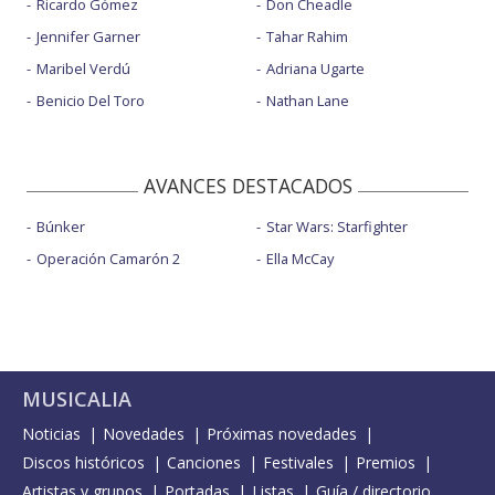
Ricardo Gómez
Don Cheadle
Jennifer Garner
Tahar Rahim
Maribel Verdú
Adriana Ugarte
Benicio Del Toro
Nathan Lane
AVANCES DESTACADOS
Búnker
Star Wars: Starfighter
Operación Camarón 2
Ella McCay
MUSICALIA
Noticias
Novedades
Próximas novedades
Discos históricos
Canciones
Festivales
Premios
Artistas y grupos
Portadas
Listas
Guía / directorio