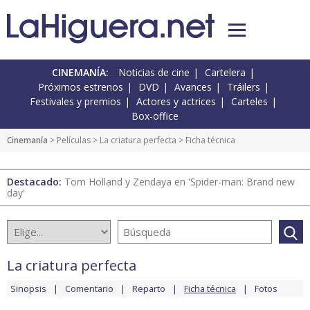
CINEMANÍA:
Noticias de cine
Cartelera
Próximos estrenos
DVD
Avances
Tráilers
Festivales y premios
Actores y actrices
Carteles
Box-office
Cinemanía
> Películas >
La criatura perfecta
> Ficha técnica
Destacado:
Tom Holland y Zendaya en 'Spider-man: Brand new
day'
La criatura perfecta
Sinopsis
Comentario
Reparto
Ficha técnica
Fotos