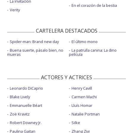
La invitación
En el corazón de la bestia
Verity
CARTELERA DESTACADOS
Spider-man: Brand new day
El último mono
Buena suerte, pásalo bien, no
La patrulla canina: La dino
mueras
película
ACTORES Y ACTRICES
Leonardo DiCaprio
Henry Cavill
Blake Lively
Carmen Machi
Emmanuelle Béart
Lluís Homar
Zoë Kravitz
Natalie Portman
Robert Downey Jr.
Silke
Paulina Gaitan
Zhang Ziyi