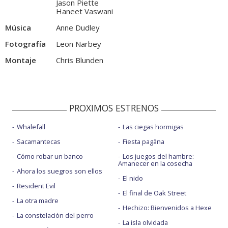
Jason Piette
Haneet Vaswani
Música
Anne Dudley
Fotografía
Leon Narbey
Montaje
Chris Blunden
PROXIMOS ESTRENOS
Whalefall
Las ciegas hormigas
Sacamantecas
Fiesta pagäna
Cómo robar un banco
Los juegos del hambre:
Amanecer en la cosecha
Ahora los suegros son ellos
El nido
Resident Evil
El final de Oak Street
La otra madre
Hechizo: Bienvenidos a Hexe
La constelación del perro
La isla olvidada