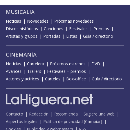
MUSICALIA
Noticias
Novedades
Próximas novedades
Discos históricos
Canciones
Festivales
Premios
Artistas y grupos
Portadas
Listas
Guía / directorio
CINEMANÍA
Noticias
Cartelera
Próximos estrenos
DVD
Avances
Tráilers
Festivales + premios
Actores y actrices
Carteles
Box-office
Guía / directorio
Contacto
Redacción
Recomienda
Sugiere una web
Aspectos legales
Política de privacidad
(
Cambiar
)
Cookies
Publicidad y webmasters
RSS