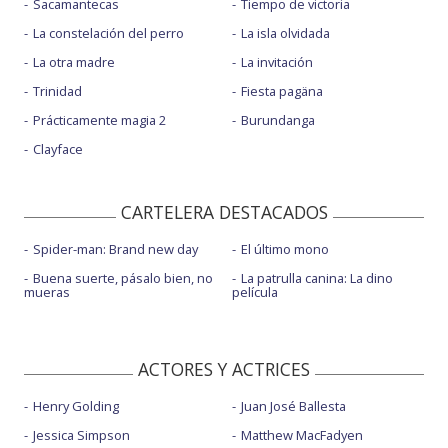
Sacamantecas
Tiempo de victoria
La constelación del perro
La isla olvidada
La otra madre
La invitación
Trinidad
Fiesta pagäna
Prácticamente magia 2
Burundanga
Clayface
CARTELERA DESTACADOS
Spider-man: Brand new day
El último mono
Buena suerte, pásalo bien, no
La patrulla canina: La dino
mueras
película
ACTORES Y ACTRICES
Henry Golding
Juan José Ballesta
Jessica Simpson
Matthew MacFadyen