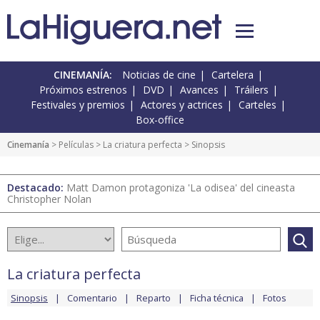
CINEMANÍA:
Noticias de cine
Cartelera
Próximos estrenos
DVD
Avances
Tráilers
Festivales y premios
Actores y actrices
Carteles
Box-office
Cinemanía
> Películas >
La criatura perfecta
> Sinopsis
Destacado:
Matt Damon protagoniza 'La odisea' del cineasta
Christopher Nolan
La criatura perfecta
Sinopsis
Comentario
Reparto
Ficha técnica
Fotos