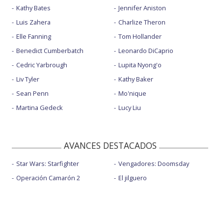
Kathy Bates
Jennifer Aniston
Luis Zahera
Charlize Theron
Elle Fanning
Tom Hollander
Benedict Cumberbatch
Leonardo DiCaprio
Cedric Yarbrough
Lupita Nyong'o
Liv Tyler
Kathy Baker
Sean Penn
Mo'nique
Martina Gedeck
Lucy Liu
AVANCES DESTACADOS
Star Wars: Starfighter
Vengadores: Doomsday
Operación Camarón 2
El jilguero