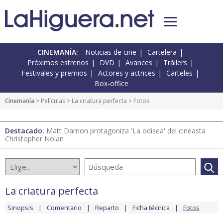
CINEMANÍA:
Noticias de cine
Cartelera
Próximos estrenos
DVD
Avances
Tráilers
Festivales y premios
Actores y actrices
Carteles
Box-office
Cinemanía
> Películas >
La criatura perfecta
> Fotos
Destacado:
Matt Damon protagoniza 'La odisea' del cineasta
Christopher Nolan
La criatura perfecta
Sinopsis
Comentario
Reparto
Ficha técnica
Fotos