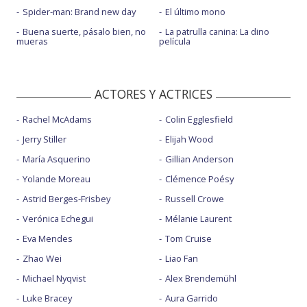
Spider-man: Brand new day
El último mono
Buena suerte, pásalo bien, no
La patrulla canina: La dino
mueras
película
ACTORES Y ACTRICES
Rachel McAdams
Colin Egglesfield
Jerry Stiller
Elijah Wood
María Asquerino
Gillian Anderson
Yolande Moreau
Clémence Poésy
Astrid Berges-Frisbey
Russell Crowe
Verónica Echegui
Mélanie Laurent
Eva Mendes
Tom Cruise
Zhao Wei
Liao Fan
Michael Nyqvist
Alex Brendemühl
Luke Bracey
Aura Garrido