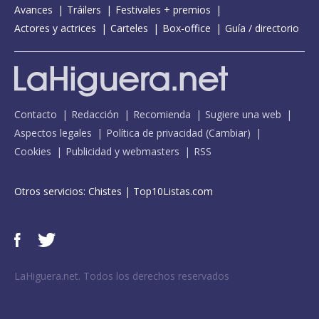
Avances
Tráilers
Festivales + premios
Actores y actrices
Carteles
Box-office
Guía / directorio
Contacto
Redacción
Recomienda
Sugiere una web
Aspectos legales
Política de privacidad
(
Cambiar
)
Cookies
Publicidad y webmasters
RSS
Otros servicios:
Chistes
|
Top10Listas.com
LaHiguera.net. Todos los derechos reservados