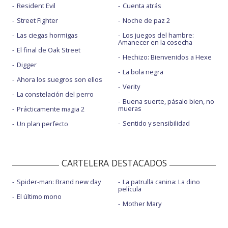
Resident Evil
Cuenta atrás
Street Fighter
Noche de paz 2
Las ciegas hormigas
Los juegos del hambre:
Amanecer en la cosecha
El final de Oak Street
Hechizo: Bienvenidos a Hexe
Digger
La bola negra
Ahora los suegros son ellos
Verity
La constelación del perro
Buena suerte, pásalo bien, no
mueras
Prácticamente magia 2
Sentido y sensibilidad
Un plan perfecto
CARTELERA DESTACADOS
Spider-man: Brand new day
La patrulla canina: La dino
película
El último mono
Mother Mary