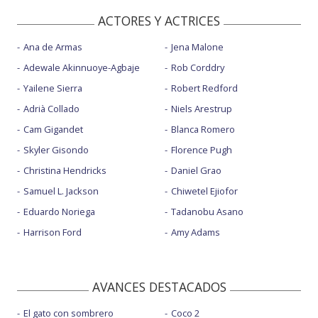
ACTORES Y ACTRICES
Ana de Armas
Jena Malone
Adewale Akinnuoye-Agbaje
Rob Corddry
Yailene Sierra
Robert Redford
Adrià Collado
Niels Arestrup
Cam Gigandet
Blanca Romero
Skyler Gisondo
Florence Pugh
Christina Hendricks
Daniel Grao
Samuel L. Jackson
Chiwetel Ejiofor
Eduardo Noriega
Tadanobu Asano
Harrison Ford
Amy Adams
AVANCES DESTACADOS
El gato con sombrero
Coco 2