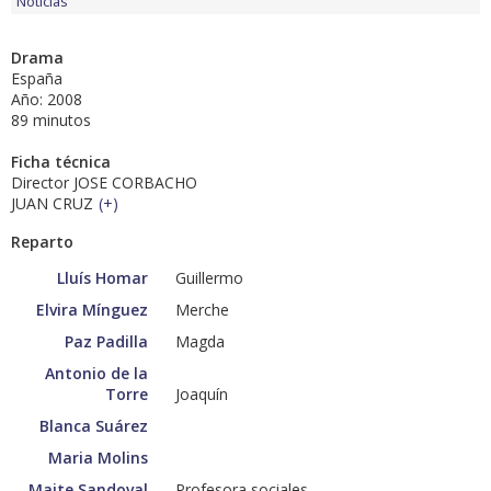
Noticias
Drama
España
Año: 2008
89 minutos
Ficha técnica
Director JOSE CORBACHO
JUAN CRUZ
(
+
)
Reparto
Lluís Homar
Guillermo
Elvira Mínguez
Merche
Paz Padilla
Magda
Antonio de la
Torre
Joaquín
Blanca Suárez
Maria Molins
Maite Sandoval
Profesora sociales