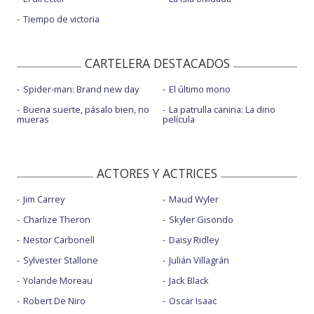
Tiempo de victoria
CARTELERA DESTACADOS
Spider-man: Brand new day
El último mono
Buena suerte, pásalo bien, no
La patrulla canina: La dino
mueras
película
ACTORES Y ACTRICES
Jim Carrey
Maud Wyler
Charlize Theron
Skyler Gisondo
Nestor Carbonell
Daisy Ridley
Sylvester Stallone
Julián Villagrán
Yolande Moreau
Jack Black
Robert De Niro
Oscar Isaac