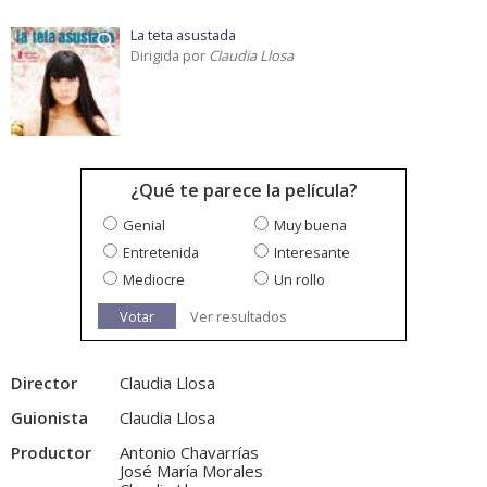
La teta asustada
Dirigida por
Claudia Llosa
¿Qué te parece la película?
Genial
Muy buena
Entretenida
Interesante
Mediocre
Un rollo
Votar
Ver resultados
Director
Claudia Llosa
Guionista
Claudia Llosa
Productor
Antonio Chavarrías
José María Morales