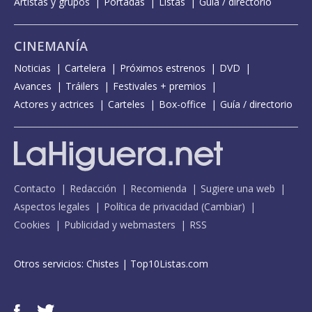
Artistas y grupos
Portadas
Listas
Guía / directorio
CINEMANÍA
Noticias
Cartelera
Próximos estrenos
DVD
Avances
Tráilers
Festivales + premios
Actores y actrices
Carteles
Box-office
Guía / directorio
Contacto
Redacción
Recomienda
Sugiere una web
Aspectos legales
Política de privacidad
(
Cambiar
)
Cookies
Publicidad y webmasters
RSS
Otros servicios:
Chistes
|
Top10Listas.com