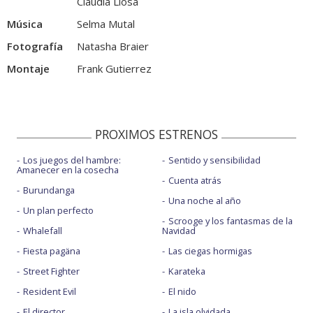
Claudia Llosa
Música
Selma Mutal
Fotografía
Natasha Braier
Montaje
Frank Gutierrez
PROXIMOS ESTRENOS
Los juegos del hambre:
Sentido y sensibilidad
Amanecer en la cosecha
Cuenta atrás
Burundanga
Una noche al año
Un plan perfecto
Scrooge y los fantasmas de la
Whalefall
Navidad
Fiesta pagäna
Las ciegas hormigas
Street Fighter
Karateka
Resident Evil
El nido
El director
La isla olvidada