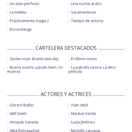
Un plan perfecto
Una noche al año
La maleta
Sacamantecas
Prácticamente magia 2
Tiempo de victoria
Burundanga
CARTELERA DESTACADOS
Spider-man: Brand new day
El último mono
Buena suerte, pásalo bien, no
La patrulla canina: La dino
mueras
película
ACTORES Y ACTRICES
Gerard Butler
Yvan Attal
Will Smith
Maribel Verdú
Hiroyuki Sanada
Lucía Jiménez
Alba Rohrwacher
Michèle Laroque