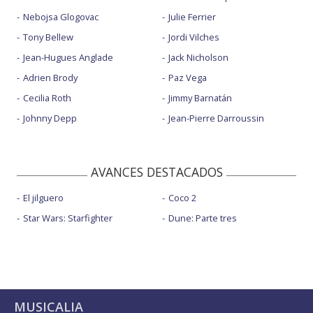
Nebojsa Glogovac
Julie Ferrier
Tony Bellew
Jordi Vilches
Jean-Hugues Anglade
Jack Nicholson
Adrien Brody
Paz Vega
Cecilia Roth
Jimmy Barnatán
Johnny Depp
Jean-Pierre Darroussin
AVANCES DESTACADOS
El jilguero
Coco 2
Star Wars: Starfighter
Dune: Parte tres
MUSICALIA