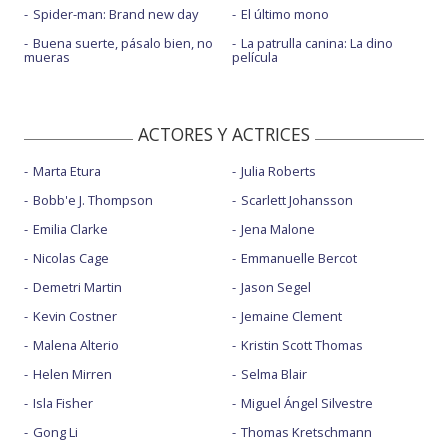
Spider-man: Brand new day
El último mono
Buena suerte, pásalo bien, no
La patrulla canina: La dino
mueras
película
ACTORES Y ACTRICES
Marta Etura
Julia Roberts
Bobb'e J. Thompson
Scarlett Johansson
Emilia Clarke
Jena Malone
Nicolas Cage
Emmanuelle Bercot
Demetri Martin
Jason Segel
Kevin Costner
Jemaine Clement
Malena Alterio
Kristin Scott Thomas
Helen Mirren
Selma Blair
Isla Fisher
Miguel Ángel Silvestre
Gong Li
Thomas Kretschmann