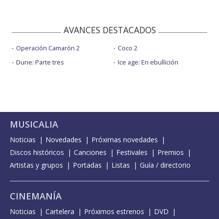
AVANCES DESTACADOS
Operación Camarón 2
Coco 2
Dune: Parte tres
Ice age: En ebullición
MUSICALIA
Noticias
Novedades
Próximas novedades
Discos históricos
Canciones
Festivales
Premios
Artistas y grupos
Portadas
Listas
Guía / directorio
CINEMANÍA
Noticias
Cartelera
Próximos estrenos
DVD