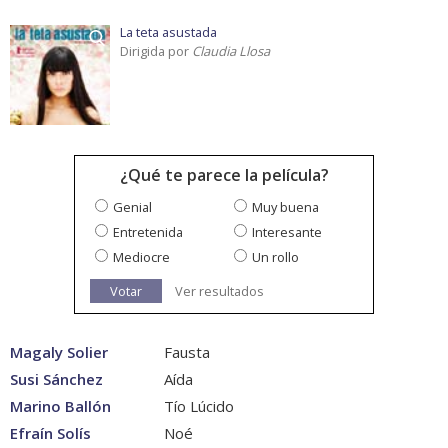
La teta asustada
Dirigida por
Claudia Llosa
¿Qué te parece la película?
Genial
Muy buena
Entretenida
Interesante
Mediocre
Un rollo
Votar
Ver resultados
Magaly Solier
Fausta
Susi Sánchez
Aída
Marino Ballón
Tío Lúcido
Efraín Solís
Noé