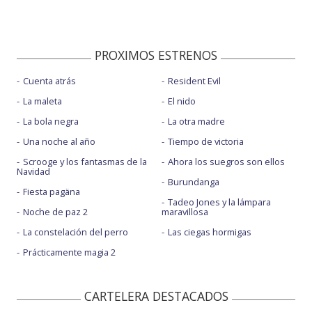
PROXIMOS ESTRENOS
Cuenta atrás
Resident Evil
La maleta
El nido
La bola negra
La otra madre
Una noche al año
Tiempo de victoria
Scrooge y los fantasmas de la
Ahora los suegros son ellos
Navidad
Burundanga
Fiesta pagäna
Tadeo Jones y la lámpara
Noche de paz 2
maravillosa
La constelación del perro
Las ciegas hormigas
Prácticamente magia 2
CARTELERA DESTACADOS