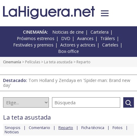
CINEMANÍA:
Noticias de cine
Cartelera
Próximos estrenos
DVD
Avances
Tráilers
Festivales y premios
Actores y actrices
Carteles
Box-office
Cinemanía
> Películas >
La teta asustada
> Reparto
Destacado:
Tom Holland y Zendaya en 'Spider-man: Brand new
day'
La teta asustada
Sinopsis
Comentario
Reparto
Ficha técnica
Fotos
Noticias