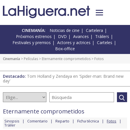
CINEMANÍA:
Noticias de cine
Cartelera
Próximos estrenos
DVD
Avances
Tráilers
Festivales y premios
Actores y actrices
Carteles
Box-office
Cinemanía
> Películas >
Eternamente comprometidos
> Fotos
Destacado:
Tom Holland y Zendaya en 'Spider-man: Brand new
day'
Eternamente comprometidos
Sinopsis
Comentario
Reparto
Ficha técnica
Fotos
Tráiler