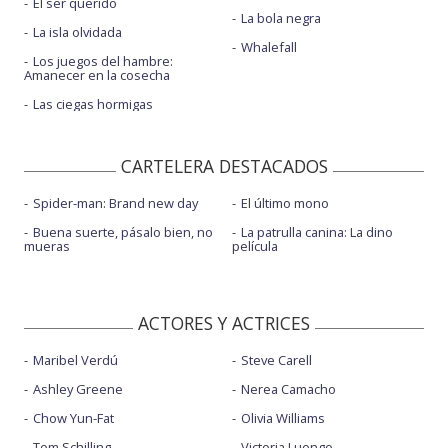
El ser querido
La bola negra
La isla olvidada
Whalefall
Los juegos del hambre:
Amanecer en la cosecha
Las ciegas hormigas
CARTELERA DESTACADOS
Spider-man: Brand new day
El último mono
Buena suerte, pásalo bien, no
La patrulla canina: La dino
mueras
película
ACTORES Y ACTRICES
Maribel Verdú
Steve Carell
Ashley Greene
Nerea Camacho
Chow Yun-Fat
Olivia Williams
Tom Schilling
Victoria Luengo