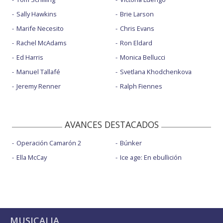
Sally Hawkins
Brie Larson
Marife Necesito
Chris Evans
Rachel McAdams
Ron Eldard
Ed Harris
Monica Bellucci
Manuel Tallafé
Svetlana Khodchenkova
Jeremy Renner
Ralph Fiennes
AVANCES DESTACADOS
Operación Camarón 2
Búnker
Ella McCay
Ice age: En ebullición
MUSICALIA