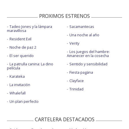
PROXIMOS ESTRENOS
Tadeo Jones y la lámpara
Sacamantecas
maravillosa
Una noche al año
Resident Evil
Verity
Noche de paz 2
Los juegos del hambre:
El ser querido
Amanecer en la cosecha
La patrulla canina: La dino
Sentido y sensibilidad
película
Fiesta pagäna
Karateka
Clayface
La invitación
Trinidad
Whalefall
Un plan perfecto
CARTELERA DESTACADOS