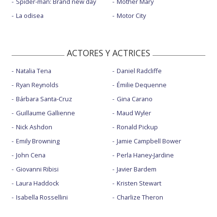
Spider-man: Brand new day
Mother Mary
La odisea
Motor City
ACTORES Y ACTRICES
Natalia Tena
Daniel Radcliffe
Ryan Reynolds
Émilie Dequenne
Bárbara Santa-Cruz
Gina Carano
Guillaume Gallienne
Maud Wyler
Nick Ashdon
Ronald Pickup
Emily Browning
Jamie Campbell Bower
John Cena
Perla Haney-Jardine
Giovanni Ribisi
Javier Bardem
Laura Haddock
Kristen Stewart
Isabella Rossellini
Charlize Theron