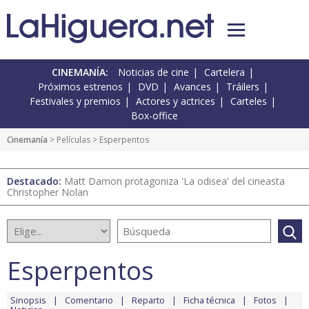
CINEMANÍA:
Noticias de cine
Cartelera
Próximos estrenos
DVD
Avances
Tráilers
Festivales y premios
Actores y actrices
Carteles
Box-office
Cinemanía
> Películas > Esperpentos
Destacado:
Matt Damon protagoniza 'La odisea' del cineasta
Christopher Nolan
Esperpentos
Sinopsis
Comentario
Reparto
Ficha técnica
Fotos