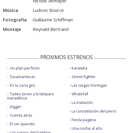
Nicolas Altmayer
Música
Ludovic Bource
Fotografía
Guillaume Schiffman
Montaje
Reynald Bertrand
PROXIMOS ESTRENOS
Un plan perfecto
Karateka
Sacamantecas
Street Fighter
En la zona gris
Las ciegas hormigas
Tadeo Jones y la lámpara
Whalefall
maravillosa
La invitación
Digger
La constelación del perro
Cuenta atrás
Fiesta pagäna
El ser querido
Una noche al año
Los juegos del hambre: