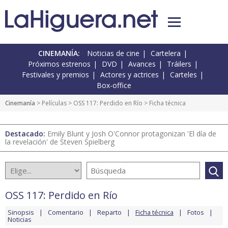
CINEMANÍA:
Noticias de cine
Cartelera
Próximos estrenos
DVD
Avances
Tráilers
Festivales y premios
Actores y actrices
Carteles
Box-office
Cinemanía
> Películas >
OSS 117: Perdido en Río
> Ficha técnica
Destacado:
Emily Blunt y Josh O'Connor protagonizan 'El día de
la revelación' de Steven Spielberg
OSS 117: Perdido en Río
Sinopsis
Comentario
Reparto
Ficha técnica
Fotos
Noticias