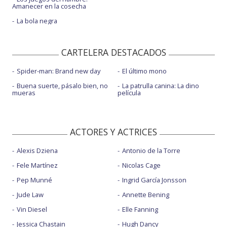
Amanecer en la cosecha
La bola negra
CARTELERA DESTACADOS
Spider-man: Brand new day
El último mono
Buena suerte, pásalo bien, no
La patrulla canina: La dino
mueras
película
ACTORES Y ACTRICES
Alexis Dziena
Antonio de la Torre
Fele Martínez
Nicolas Cage
Pep Munné
Ingrid García Jonsson
Jude Law
Annette Bening
Vin Diesel
Elle Fanning
Jessica Chastain
Hugh Dancy