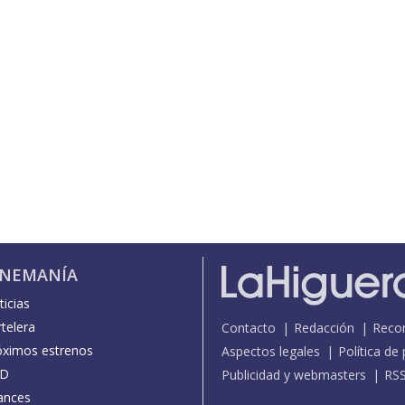
INEMANÍA
icias
telera
Contacto
Redacción
Reco
óximos estrenos
Aspectos legales
Política de
D
Publicidad y webmasters
RS
ances