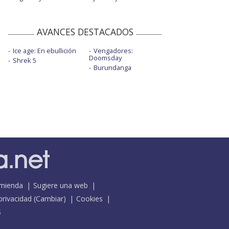
AVANCES DESTACADOS
Ice age: En ebullición
Vengadores:
Doomsday
Shrek 5
Burundanga
mienda
Sugiere una web
 privacidad
(
Cambiar
)
Cookies
S