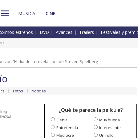
MÚSICA
CINE
óximos estrenos
DVD
Avances
Tráilers
Festivales y premi
sis
izan 'El día de la revelación' de Steven Spielberg
ío
ica
Fotos
Noticias
¿Qué te parece la película?
lus)
vicius
Genial
Muy buena
Entretenida
Interesante
Mediocre
Un rollo