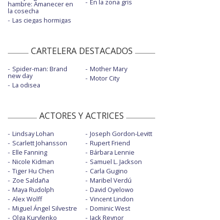
En la zona gris
hambre: Amanecer en
la cosecha
Las ciegas hormigas
CARTELERA DESTACADOS
Spider-man: Brand
Mother Mary
new day
Motor City
La odisea
ACTORES Y ACTRICES
Lindsay Lohan
Joseph Gordon-Levitt
Scarlett Johansson
Rupert Friend
Elle Fanning
Bárbara Lennie
Nicole Kidman
Samuel L. Jackson
Tiger Hu Chen
Carla Gugino
Zoe Saldaña
Maribel Verdú
Maya Rudolph
David Oyelowo
Alex Wolff
Vincent Lindon
Miguel Ángel Silvestre
Dominic West
Olga Kurylenko
Jack Reynor