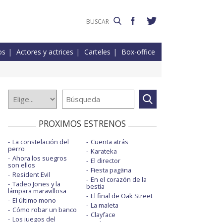
os
Actores y actrices
Carteles
Box-office
PROXIMOS ESTRENOS
La constelación del
Cuenta atrás
perro
Karateka
Ahora los suegros
El director
son ellos
Fiesta pagäna
Resident Evil
En el corazón de la
Tadeo Jones y la
bestia
lámpara maravillosa
El final de Oak Street
El último mono
La maleta
Cómo robar un banco
Clayface
Los juegos del