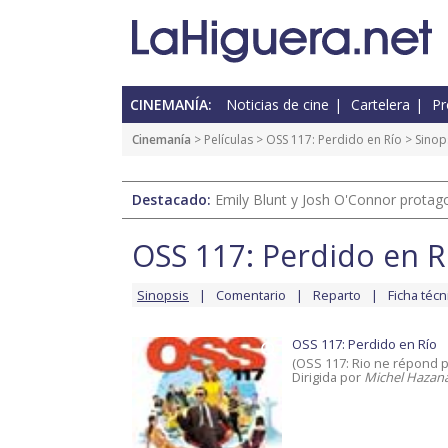
CINEMANÍA:
Noticias de cine
Cartelera
Pr
Cinemanía
> Películas >
OSS 117: Perdido en Río
> Sinop
Destacado:
Emily Blunt y Josh O'Connor protagon
OSS 117: Perdido en R
Sinopsis
Comentario
Reparto
Ficha técn
OSS 117: Perdido en Río
(OSS 117: Rio ne répond p
Dirigida por
Michel Hazana