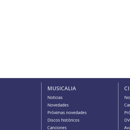
MUSICALIA
C
Noticias
Not
Novedades
Car
Próximas novedades
Pr
Discos históricos
DV
Canciones
Av