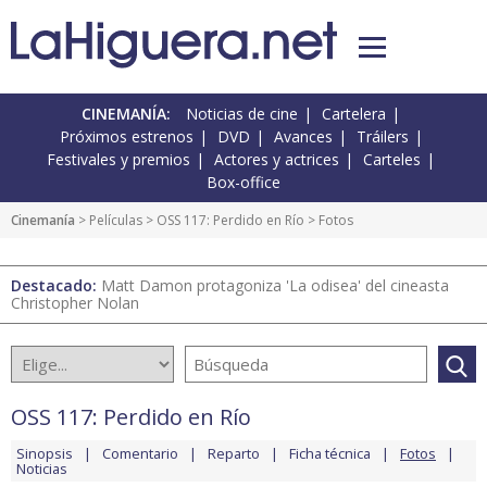
CINEMANÍA:
Noticias de cine
Cartelera
Próximos estrenos
DVD
Avances
Tráilers
Festivales y premios
Actores y actrices
Carteles
Box-office
Cinemanía
> Películas >
OSS 117: Perdido en Río
> Fotos
Destacado:
Matt Damon protagoniza 'La odisea' del cineasta
Christopher Nolan
OSS 117: Perdido en Río
Sinopsis
Comentario
Reparto
Ficha técnica
Fotos
Noticias