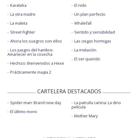
Karateka
El nido
La otra madre
Un plan perfecto
La maleta
Whalefall
Street Fighter
Sentido y sensibilidad
Ahora los suegros son ellos
Las ciegas hormigas
Los juegos del hambre:
La invitación
Amanecer en la cosecha
El ser querido
Hechizo: Bienvenidos a Hexe
Prácticamente magia 2
CARTELERA DESTACADOS
Spider-man: Brand new day
La patrulla canina: La dino
película
El último mono
Mother Mary