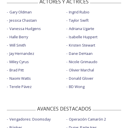
ACTORES Y ACTRICES
Gary Oldman
Ingrid Rubio
Jessica Chastain
Taylor Swift
Vanessa Hudgens
Adriana Ugarte
Halle Berry
Isabelle Huppert
Will Smith
Kristen Stewart
Jay Hernandez
Dane DeHaan
Miley Cyrus
Nicole Grimaudo
Brad Pitt
Olivier Marchal
Naomi Watts
Donald Glover
Terele Pávez
BD Wong
AVANCES DESTACADOS
Vengadores: Doomsday
Operación Camarón 2
Búnker
Dune: Parte tres