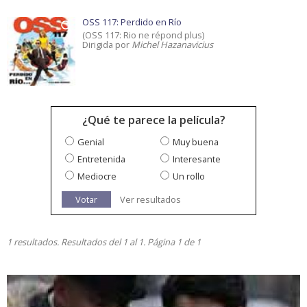
OSS 117: Perdido en Río
(OSS 117: Rio ne répond plus)
Dirigida por
Michel Hazanavicius
¿Qué te parece la película?
Genial
Muy buena
Entretenida
Interesante
Mediocre
Un rollo
Votar
Ver resultados
1 resultados. Resultados del 1 al 1. Página 1 de 1