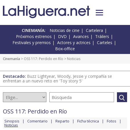
CINEMANÍA:
Noticias de cine
Cartelera
Próximos estrenos
DVD
Avances
Tráilers
Festivales y premios
Actores y actrices
Carteles
Box-office
Cinemanía
>
OSS 117: Perdido en Río
> Noticias
Destacado:
Buzz Lightyear, Woody, Jessie y compañía se
enfrentan a un nuevo reto en 'Toy story 5'
OSS 117: Perdido en Río
Sinopsis
Comentario
Reparto
Ficha técnica
Fotos
Noticias