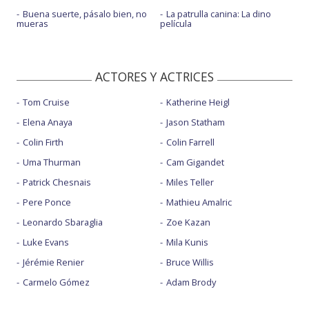
Buena suerte, pásalo bien, no
La patrulla canina: La dino
mueras
película
ACTORES Y ACTRICES
Tom Cruise
Katherine Heigl
Elena Anaya
Jason Statham
Colin Firth
Colin Farrell
Uma Thurman
Cam Gigandet
Patrick Chesnais
Miles Teller
Pere Ponce
Mathieu Amalric
Leonardo Sbaraglia
Zoe Kazan
Luke Evans
Mila Kunis
Jérémie Renier
Bruce Willis
Carmelo Gómez
Adam Brody