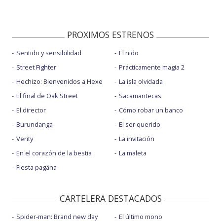
PROXIMOS ESTRENOS
Sentido y sensibilidad
El nido
Street Fighter
Prácticamente magia 2
Hechizo: Bienvenidos a Hexe
La isla olvidada
El final de Oak Street
Sacamantecas
El director
Cómo robar un banco
Burundanga
El ser querido
Verity
La invitación
En el corazón de la bestia
La maleta
Fiesta pagäna
CARTELERA DESTACADOS
Spider-man: Brand new day
El último mono