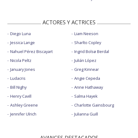
ACTORES Y ACTRICES
Diego Luna
Liam Neeson
Jessica Lange
Sharlto Copley
Nahuel Pérez Biscayart
Ingrid Bolsø Berdal
Nicola Peltz
Julián López
January Jones
Greg Kinnear
Ludacris
Angie Cepeda
Bill Nighy
Anne Hathaway
Henry Cavill
Salma Hayek
Ashley Greene
Charlotte Gainsbourg
Jennifer Ulrich
Julianna Guill
AVANCES DESTACADOS