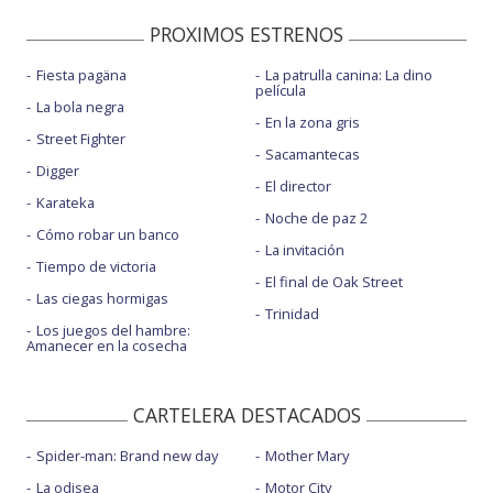
PROXIMOS ESTRENOS
Fiesta pagäna
La patrulla canina: La dino
película
La bola negra
En la zona gris
Street Fighter
Sacamantecas
Digger
El director
Karateka
Noche de paz 2
Cómo robar un banco
La invitación
Tiempo de victoria
El final de Oak Street
Las ciegas hormigas
Trinidad
Los juegos del hambre:
Amanecer en la cosecha
CARTELERA DESTACADOS
Spider-man: Brand new day
Mother Mary
La odisea
Motor City