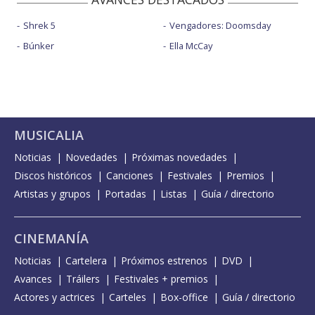
Shrek 5
Vengadores: Doomsday
Búnker
Ella McCay
MUSICALIA
Noticias
Novedades
Próximas novedades
Discos históricos
Canciones
Festivales
Premios
Artistas y grupos
Portadas
Listas
Guía / directorio
CINEMANÍA
Noticias
Cartelera
Próximos estrenos
DVD
Avances
Tráilers
Festivales + premios
Actores y actrices
Carteles
Box-office
Guía / directorio