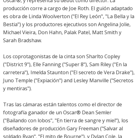
Oscar®, y representa su debut como director. La
producción corre a cargo de Joe Roth. El guión adaptado
es obra de Linda Woolverton ("El Rey León", "La Bella y la
Bestia") y los productores ejecutivos son Angelina Jolie,
Michael Vieira, Don Hahn, Palak Patel, Matt Smith y
Sarah Bradshaw.
Los coprotagonistas de la cinta son Sharlto Copley
("District 9"), Elle Fanning ("Super 8"), Sam Riley ("En la
carretera"), Imelda Staunton ("El secreto de Vera Drake"),
Juno Temple ("Expiación") and Lesley Manville ("Secretos
y mentiras").
Tras las cámaras están talentos como el director de
fotografía ganador de un Oscar® Dean Semler
("Bailando con lobos", "En tierra de sangre y miel"), los
diseñadores de producción Gary Freeman ("Salvar al
soldado Ryan", "El mito de Bourne"), y Dylan Cole, la