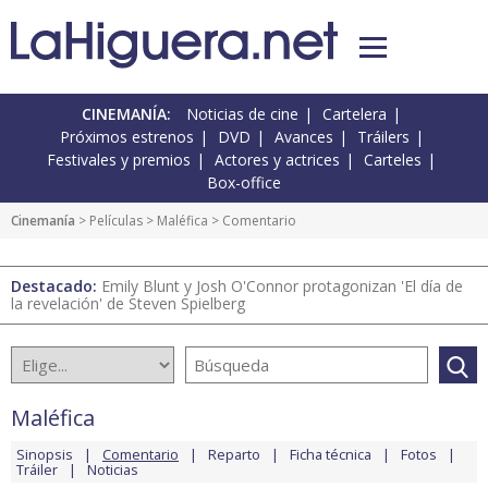
CINEMANÍA:
Noticias de cine
Cartelera
Próximos estrenos
DVD
Avances
Tráilers
Festivales y premios
Actores y actrices
Carteles
Box-office
Cinemanía
> Películas >
Maléfica
> Comentario
Destacado:
Emily Blunt y Josh O'Connor protagonizan 'El día de
la revelación' de Steven Spielberg
Maléfica
Sinopsis
Comentario
Reparto
Ficha técnica
Fotos
Tráiler
Noticias