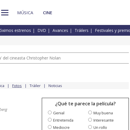
MÚSICA
CINE
óximos estrenos
DVD
Avances
Tráilers
Festivales y premi
 del cineasta Christopher Nolan
ica
Fotos
Tráiler
Noticias
¿Qué te parece la película?
berg
Genial
Muy buena
Entretenida
Interesante
Mediocre
Un rollo