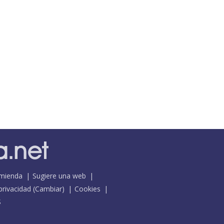
mienda
Sugiere una web
 privacidad
(
Cambiar
)
Cookies
S