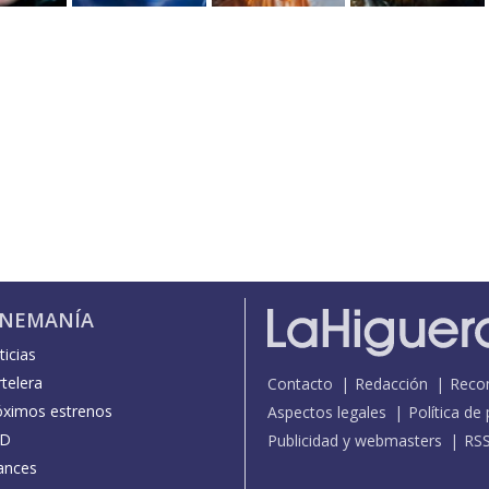
INEMANÍA
icias
telera
Contacto
Redacción
Reco
óximos estrenos
Aspectos legales
Política de
D
Publicidad y webmasters
RS
ances