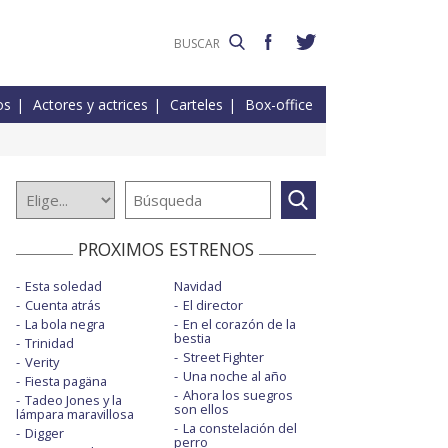
os
Actores y actrices
Carteles
Box-office
PROXIMOS ESTRENOS
Esta soledad
Navidad
Cuenta atrás
El director
La bola negra
En el corazón de la
bestia
Trinidad
Street Fighter
Verity
Una noche al año
Fiesta pagäna
Ahora los suegros
Tadeo Jones y la
son ellos
lámpara maravillosa
La constelación del
Digger
perro