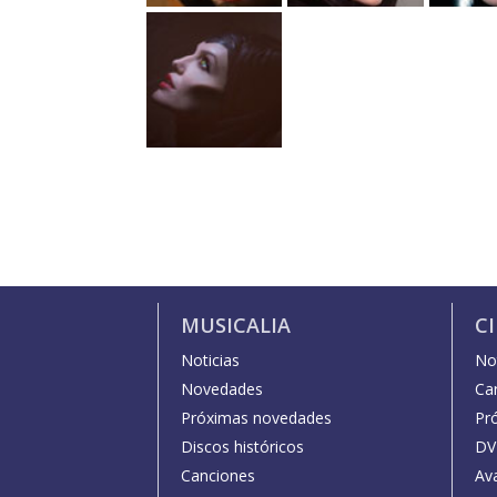
MUSICALIA
C
Noticias
Not
Novedades
Car
Próximas novedades
Pr
Discos históricos
DV
Canciones
Av