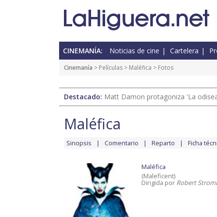
CINEMANÍA:
Noticias de cine
Cartelera
Pr
Cinemanía
> Películas >
Maléfica
> Fotos
Destacado:
Matt Damon protagoniza 'La odisea'
Maléfica
Sinopsis
Comentario
Reparto
Ficha técn
Maléfica
(Maleficent)
Dirigida por
Robert Strom