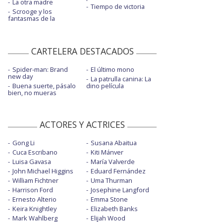
La otra madre
Tiempo de victoria
Scrooge y los
fantasmas de la
CARTELERA DESTACADOS
Spider-man: Brand
El último mono
new day
La patrulla canina: La
Buena suerte, pásalo
dino película
bien, no mueras
ACTORES Y ACTRICES
Gong Li
Susana Abaitua
Cuca Escribano
Kiti Mánver
Luisa Gavasa
María Valverde
John Michael Higgins
Eduard Fernández
William Fichtner
Uma Thurman
Harrison Ford
Josephine Langford
Ernesto Alterio
Emma Stone
Keira Knightley
Elizabeth Banks
Mark Wahlberg
Elijah Wood