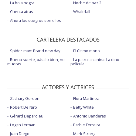
La bola negra
Noche de paz 2
Cuenta atrás
Whalefall
Ahora los suegros son ellos
CARTELERA DESTACADOS
Spider-man: Brand new day
El último mono
Buena suerte, pásalo bien, no
La patrulla canina: La dino
mueras
película
ACTORES Y ACTRICES
Zachary Gordon
Flora Martínez
Robert De Niro
Betty White
Gérard Depardieu
Antonio Banderas
Logan Lerman
Barbie Ferreira
Juan Diego
Mark Strong