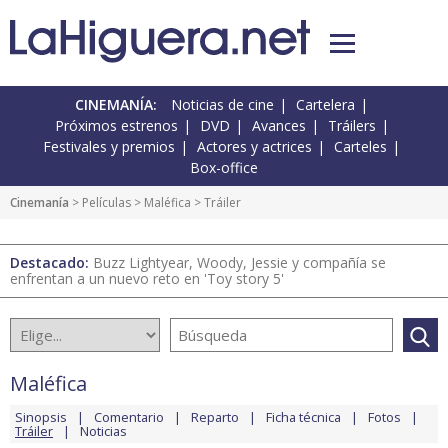
CINEMANÍA:
Noticias de cine
Cartelera
Próximos estrenos
DVD
Avances
Tráilers
Festivales y premios
Actores y actrices
Carteles
Box-office
Cinemanía
> Películas >
Maléfica
> Tráiler
Destacado:
Buzz Lightyear, Woody, Jessie y compañía se
enfrentan a un nuevo reto en 'Toy story 5'
Maléfica
Sinopsis
Comentario
Reparto
Ficha técnica
Fotos
Tráiler
Noticias