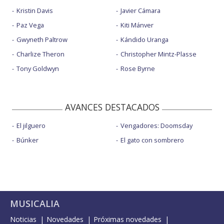
Kristin Davis
Javier Cámara
Paz Vega
Kiti Mánver
Gwyneth Paltrow
Kándido Uranga
Charlize Theron
Christopher Mintz-Plasse
Tony Goldwyn
Rose Byrne
AVANCES DESTACADOS
El jilguero
Vengadores: Doomsday
Búnker
El gato con sombrero
MUSICALIA
Noticias
Novedades
Próximas novedades