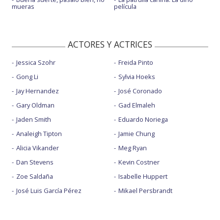
mueras
película
ACTORES Y ACTRICES
Jessica Szohr
Freida Pinto
Gong Li
Sylvia Hoeks
Jay Hernandez
José Coronado
Gary Oldman
Gad Elmaleh
Jaden Smith
Eduardo Noriega
Analeigh Tipton
Jamie Chung
Alicia Vikander
Meg Ryan
Dan Stevens
Kevin Costner
Zoe Saldaña
Isabelle Huppert
José Luis García Pérez
Mikael Persbrandt