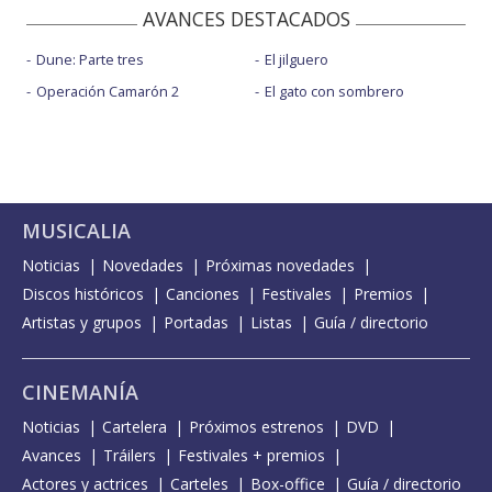
AVANCES DESTACADOS
Dune: Parte tres
El jilguero
Operación Camarón 2
El gato con sombrero
MUSICALIA
Noticias
Novedades
Próximas novedades
Discos históricos
Canciones
Festivales
Premios
Artistas y grupos
Portadas
Listas
Guía / directorio
CINEMANÍA
Noticias
Cartelera
Próximos estrenos
DVD
Avances
Tráilers
Festivales + premios
Actores y actrices
Carteles
Box-office
Guía / directorio