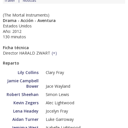
Tráiler
Noticias
(The Mortal Instruments)
Drama - Acción - Aventura
Estados Unidos
Año: 2012
130 minutos
Ficha técnica
Director HARALD ZWART
(
+
)
Reparto
Lily Collins
Clary Fray
Jamie Campbell
Bower
Jace Wayland
Robert Sheehan
Simon Lewis
Kevin Zegers
Alec Lightwood
Lena Headey
Jocelyn Fray
Aidan Turner
Luke Garroway
Jemima West
Isabelle Lightwood