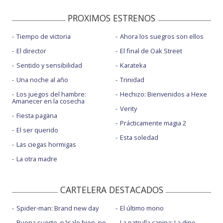
PROXIMOS ESTRENOS
Tiempo de victoria
Ahora los suegros son ellos
El director
El final de Oak Street
Sentido y sensibilidad
Karateka
Una noche al año
Trinidad
Los juegos del hambre:
Hechizo: Bienvenidos a Hexe
Amanecer en la cosecha
Verity
Fiesta pagäna
Prácticamente magia 2
El ser querido
Esta soledad
Las ciegas hormigas
La otra madre
CARTELERA DESTACADOS
Spider-man: Brand new day
El último mono
Buena suerte, pásalo bien, no
La patrulla canina: La dino