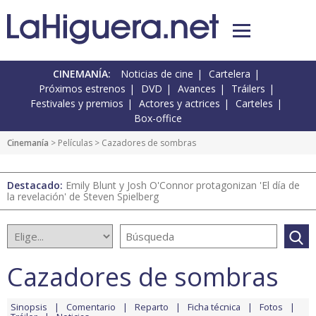
CINEMANÍA:
Noticias de cine
Cartelera
Próximos estrenos
DVD
Avances
Tráilers
Festivales y premios
Actores y actrices
Carteles
Box-office
Cinemanía
> Películas > Cazadores de sombras
Destacado:
Emily Blunt y Josh O'Connor protagonizan 'El día de
la revelación' de Steven Spielberg
Cazadores de sombras
Sinopsis
Comentario
Reparto
Ficha técnica
Fotos