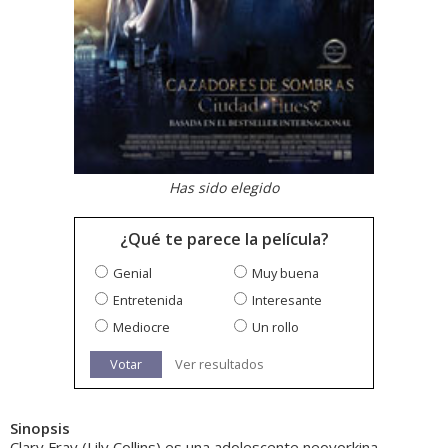
Has sido elegido
¿Qué te parece la película?
Genial
Muy buena
Entretenida
Interesante
Mediocre
Un rollo
Votar
Ver resultados
Sinopsis
Clary Fray (Lily Collins) es una adolescente neoyorkina