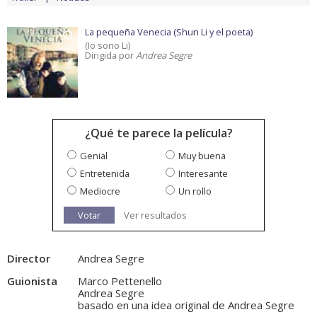
La pequeña Venecia (Shun Li y el poeta)
(Io sono Li)
Dirigida por
Andrea Segre
¿Qué te parece la película?
Genial
Muy buena
Entretenida
Interesante
Mediocre
Un rollo
Votar
Ver resultados
Director
Andrea Segre
Guionista
Marco Pettenello
Andrea Segre
basado en una idea original de Andrea Segre