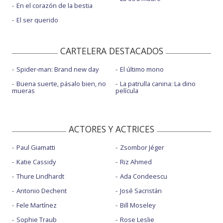
En el corazón de la bestia
El ser querido
CARTELERA DESTACADOS
Spider-man: Brand new day
El último mono
Buena suerte, pásalo bien, no
La patrulla canina: La dino
mueras
película
ACTORES Y ACTRICES
Paul Giamatti
Zsombor Jéger
Katie Cassidy
Riz Ahmed
Thure Lindhardt
Ada Condeescu
Antonio Dechent
José Sacristán
Fele Martínez
Bill Moseley
Sophie Traub
Rose Leslie