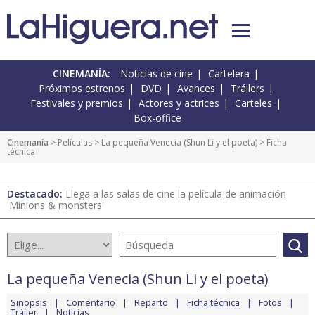
CINEMANÍA:
Noticias de cine
Cartelera
Próximos estrenos
DVD
Avances
Tráilers
Festivales y premios
Actores y actrices
Carteles
Box-office
Cinemanía
> Películas >
La pequeña Venecia (Shun Li y el poeta)
> Ficha
técnica
Destacado:
Llega a las salas de cine la película de animación
'Minions & monsters'
La pequeña Venecia (Shun Li y el poeta)
Sinopsis
Comentario
Reparto
Ficha técnica
Fotos
Tráiler
Noticias