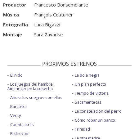
Productor
Francesco Bonsembiante
Música
François Couturier
Fotografía
Luca Bigazzi
Montaje
Sara Zavarise
PROXIMOS ESTRENOS
El nido
La bola negra
Los juegos del hambre:
Un plan perfecto
Amanecer en la cosecha
Tiempo de victoria
Ahora los suegros son ellos
Sacamantecas
Karateka
La constelación del perro
Verity
Cómo robar un banco
Cuenta atrás
Trinidad
El director
La otra madre