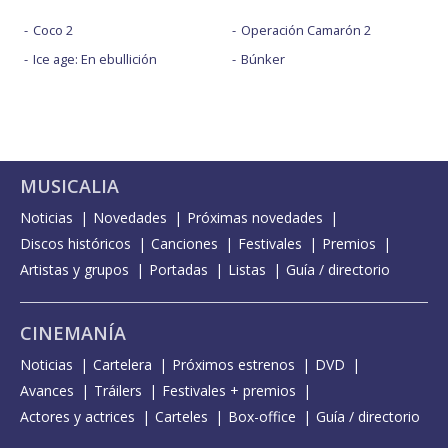
Coco 2
Operación Camarón 2
Ice age: En ebullición
Búnker
MUSICALIA
Noticias
Novedades
Próximas novedades
Discos históricos
Canciones
Festivales
Premios
Artistas y grupos
Portadas
Listas
Guía / directorio
CINEMANÍA
Noticias
Cartelera
Próximos estrenos
DVD
Avances
Tráilers
Festivales + premios
Actores y actrices
Carteles
Box-office
Guía / directorio