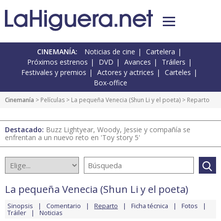
CINEMANÍA:
Noticias de cine
Cartelera
Próximos estrenos
DVD
Avances
Tráilers
Festivales y premios
Actores y actrices
Carteles
Box-office
Cinemanía
> Películas >
La pequeña Venecia (Shun Li y el poeta)
> Reparto
Destacado:
Buzz Lightyear, Woody, Jessie y compañía se
enfrentan a un nuevo reto en 'Toy story 5'
La pequeña Venecia (Shun Li y el poeta)
Sinopsis
Comentario
Reparto
Ficha técnica
Fotos
Tráiler
Noticias