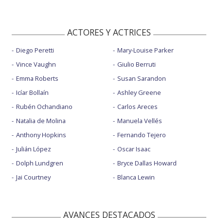
ACTORES Y ACTRICES
Diego Peretti
Mary-Louise Parker
Vince Vaughn
Giulio Berruti
Emma Roberts
Susan Sarandon
Icíar Bollaín
Ashley Greene
Rubén Ochandiano
Carlos Areces
Natalia de Molina
Manuela Vellés
Anthony Hopkins
Fernando Tejero
Julián López
Oscar Isaac
Dolph Lundgren
Bryce Dallas Howard
Jai Courtney
Blanca Lewin
AVANCES DESTACADOS