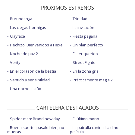
PROXIMOS ESTRENOS
Burundanga
Trinidad
Las ciegas hormigas
La invitación
Clayface
Fiesta pagäna
Hechizo: Bienvenidos a Hexe
Un plan perfecto
Noche de paz 2
El ser querido
Verity
Street Fighter
En el corazón de la bestia
En la zona gris
Sentido y sensibilidad
Prácticamente magia 2
Una noche al año
CARTELERA DESTACADOS
Spider-man: Brand new day
El último mono
Buena suerte, pásalo bien, no
La patrulla canina: La dino
mueras
película