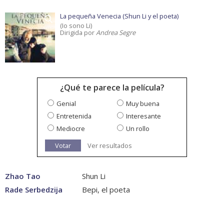
La pequeña Venecia (Shun Li y el poeta)
(Io sono Li)
Dirigida por
Andrea Segre
¿Qué te parece la película?
Genial
Muy buena
Entretenida
Interesante
Mediocre
Un rollo
Votar
Ver resultados
Zhao Tao
Shun Li
Rade Serbedzija
Bepi, el poeta