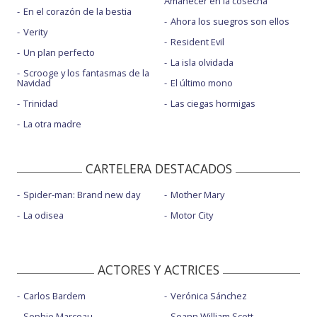
Amanecer en la cosecha
En el corazón de la bestia
Ahora los suegros son ellos
Verity
Resident Evil
Un plan perfecto
La isla olvidada
Scrooge y los fantasmas de la
Navidad
El último mono
Trinidad
Las ciegas hormigas
La otra madre
CARTELERA DESTACADOS
Spider-man: Brand new day
Mother Mary
La odisea
Motor City
ACTORES Y ACTRICES
Carlos Bardem
Verónica Sánchez
Sophie Marceau
Seann William Scott