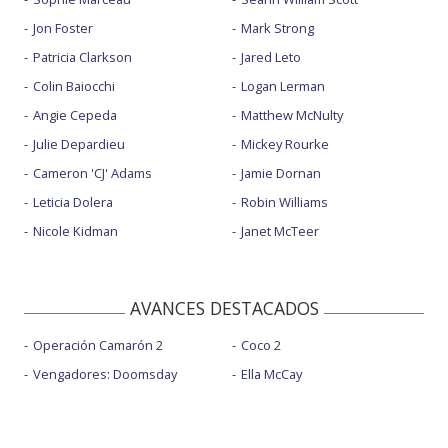
Jon Foster
Mark Strong
Patricia Clarkson
Jared Leto
Colin Baiocchi
Logan Lerman
Angie Cepeda
Matthew McNulty
Julie Depardieu
Mickey Rourke
Cameron 'CJ' Adams
Jamie Dornan
Leticia Dolera
Robin Williams
Nicole Kidman
Janet McTeer
AVANCES DESTACADOS
Operación Camarón 2
Coco 2
Vengadores: Doomsday
Ella McCay