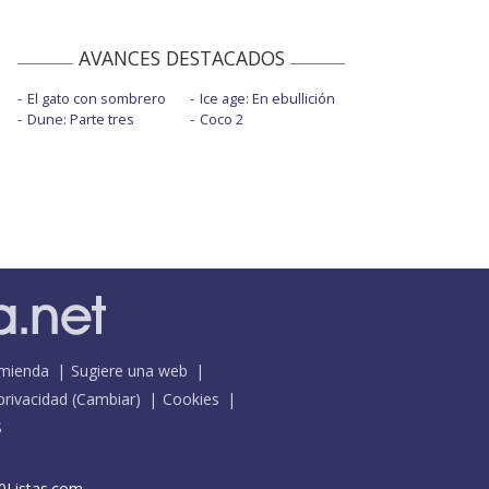
AVANCES DESTACADOS
El gato con sombrero
Ice age: En ebullición
Dune: Parte tres
Coco 2
mienda
Sugiere una web
 privacidad
(
Cambiar
)
Cookies
S
0Listas.com