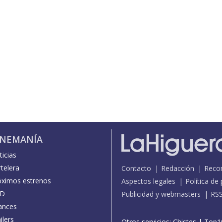
INEMANÍA
icias
telera
Contacto
Redacción
Reco
óximos estrenos
Aspectos legales
Política de
D
Publicidad y webmasters
RS
ances
ilers
Otros servicios:
Chistes
|
Top1