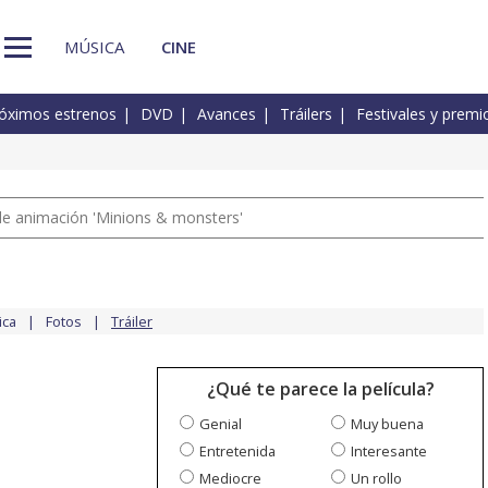
MÚSICA
CINE
óximos estrenos
DVD
Avances
Tráilers
Festivales y premi
a de animación 'Minions & monsters'
ica
Fotos
Tráiler
¿Qué te parece la película?
Genial
Muy buena
Entretenida
Interesante
Mediocre
Un rollo