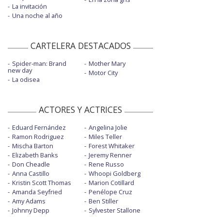
La invitación
Una noche al año
CARTELERA DESTACADOS
Spider-man: Brand
Mother Mary
new day
Motor City
La odisea
ACTORES Y ACTRICES
Eduard Fernández
Angelina Jolie
Ramon Rodriguez
Miles Teller
Mischa Barton
Forest Whitaker
Elizabeth Banks
Jeremy Renner
Don Cheadle
Rene Russo
Anna Castillo
Whoopi Goldberg
Kristin Scott Thomas
Marion Cotillard
Amanda Seyfried
Penélope Cruz
Amy Adams
Ben Stiller
Johnny Depp
Sylvester Stallone