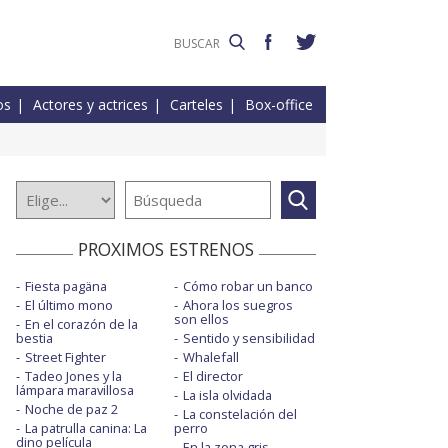
os
Actores y actrices
Carteles
Box-office
PROXIMOS ESTRENOS
Fiesta pagäna
Cómo robar un banco
El último mono
Ahora los suegros
son ellos
En el corazón de la
bestia
Sentido y sensibilidad
Street Fighter
Whalefall
Tadeo Jones y la
El director
lámpara maravillosa
La isla olvidada
Noche de paz 2
La constelación del
La patrulla canina: La
perro
dino película
En la zona gris