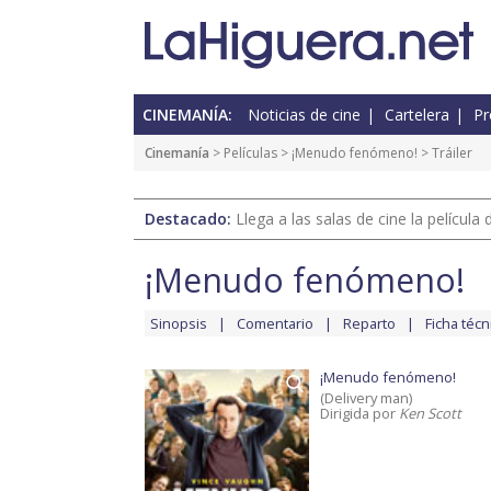
CINEMANÍA:
Noticias de cine
Cartelera
Pr
Cinemanía
> Películas >
¡Menudo fenómeno!
> Tráiler
Destacado:
Llega a las salas de cine la películ
¡Menudo fenómeno!
Sinopsis
Comentario
Reparto
Ficha técn
¡Menudo fenómeno!
(Delivery man)
Dirigida por
Ken Scott