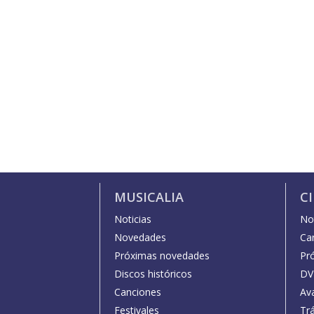
MUSICALIA
C
Noticias
Not
Novedades
Car
Próximas novedades
Pr
Discos históricos
DV
Canciones
Av
Festivales
Trá