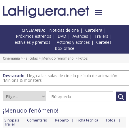
CINEMANÍA:
Noticias de cine
Cartelera
Próximos estrenos
DVD
Avances
Tráilers
Festivales y premios
Actores y actrices
Carteles
Box-office
Cinemanía
> Películas >
¡Menudo fenómeno!
> Fotos
Destacado:
Llega a las salas de cine la película de animación
'Minions & monsters'
¡Menudo fenómeno!
Sinopsis
Comentario
Reparto
Ficha técnica
Fotos
Tráiler