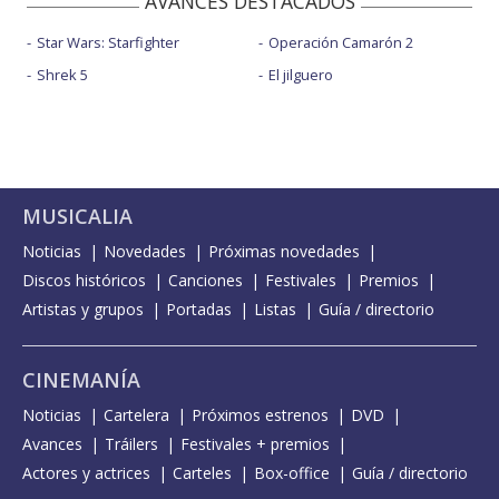
AVANCES DESTACADOS
Star Wars: Starfighter
Operación Camarón 2
Shrek 5
El jilguero
MUSICALIA
Noticias
Novedades
Próximas novedades
Discos históricos
Canciones
Festivales
Premios
Artistas y grupos
Portadas
Listas
Guía / directorio
CINEMANÍA
Noticias
Cartelera
Próximos estrenos
DVD
Avances
Tráilers
Festivales + premios
Actores y actrices
Carteles
Box-office
Guía / directorio