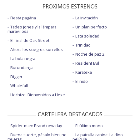
PROXIMOS ESTRENOS
Fiesta pagäna
La invitación
Tadeo Jones y la lámpara
Un plan perfecto
maravillosa
Esta soledad
El final de Oak Street
Trinidad
Ahora los suegros son ellos
Noche de paz 2
La bola negra
Resident Evil
Burundanga
Karateka
Digger
El nido
Whalefall
Hechizo: Bienvenidos a Hexe
CARTELERA DESTACADOS
Spider-man: Brand new day
El último mono
Buena suerte, pásalo bien, no
La patrulla canina: La dino
mueras
película