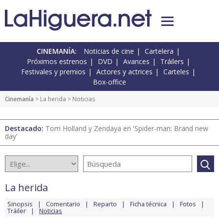
CINEMANÍA:
Noticias de cine
Cartelera
Próximos estrenos
DVD
Avances
Tráilers
Festivales y premios
Actores y actrices
Carteles
Box-office
Cinemanía
>
La herida
> Noticias
Destacado:
Tom Holland y Zendaya en 'Spider-man: Brand new
day'
La herida
Sinopsis
Comentario
Reparto
Ficha técnica
Fotos
Tráiler
Noticias