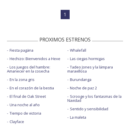
1
PROXIMOS ESTRENOS
Fiesta pagäna
Whalefall
Hechizo: Bienvenidos a Hexe
Las ciegas hormigas
Los juegos del hambre:
Tadeo Jones y la lámpara
Amanecer en la cosecha
maravillosa
En la zona gris
Burundanga
En el corazón de la bestia
Noche de paz 2
El final de Oak Street
Scrooge y los fantasmas de la
Navidad
Una noche al año
Sentido y sensibilidad
Tiempo de victoria
La maleta
Clayface