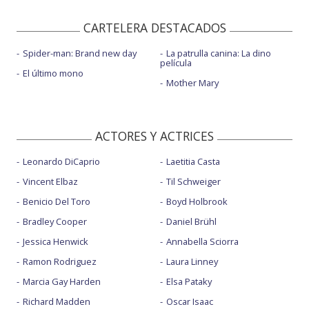
CARTELERA DESTACADOS
Spider-man: Brand new day
La patrulla canina: La dino
película
El último mono
Mother Mary
ACTORES Y ACTRICES
Leonardo DiCaprio
Laetitia Casta
Vincent Elbaz
Til Schweiger
Benicio Del Toro
Boyd Holbrook
Bradley Cooper
Daniel Brühl
Jessica Henwick
Annabella Sciorra
Ramon Rodriguez
Laura Linney
Marcia Gay Harden
Elsa Pataky
Richard Madden
Oscar Isaac