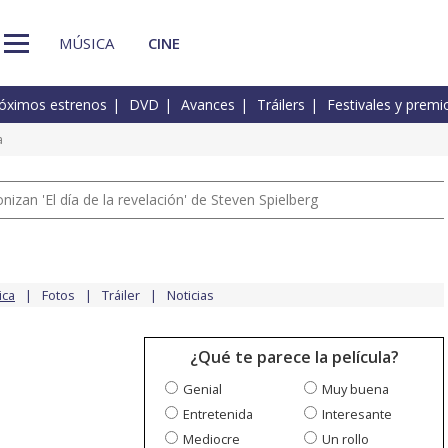
MÚSICA
CINE
óximos estrenos
DVD
Avances
Tráilers
Festivales y premi
a
izan 'El día de la revelación' de Steven Spielberg
ica
Fotos
Tráiler
Noticias
¿Qué te parece la película?
Genial
Muy buena
Entretenida
Interesante
Mediocre
Un rollo