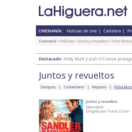
CINEMANÍA:
Noticias de cine
Cartelera
Pr
Cinemanía
> Películas >
Juntos y revueltos
> Ficha técnic
Destacado:
Emily Blunt y Josh O'Connor protagon
Juntos y revueltos
Sinopsis
Comentario
Reparto
Ficha técn
Juntos y revueltos
(Blended)
Dirigida por
Frank Coraci