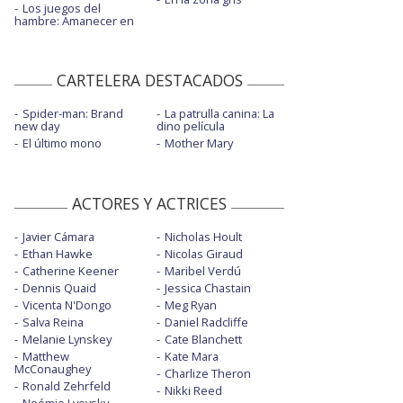
Los juegos del
hambre: Amanecer en
CARTELERA DESTACADOS
Spider-man: Brand
La patrulla canina: La
new day
dino película
El último mono
Mother Mary
ACTORES Y ACTRICES
Javier Cámara
Nicholas Hoult
Ethan Hawke
Nicolas Giraud
Catherine Keener
Maribel Verdú
Dennis Quaid
Jessica Chastain
Vicenta N'Dongo
Meg Ryan
Salva Reina
Daniel Radcliffe
Melanie Lynskey
Cate Blanchett
Matthew
Kate Mara
McConaughey
Charlize Theron
Ronald Zehrfeld
Nikki Reed