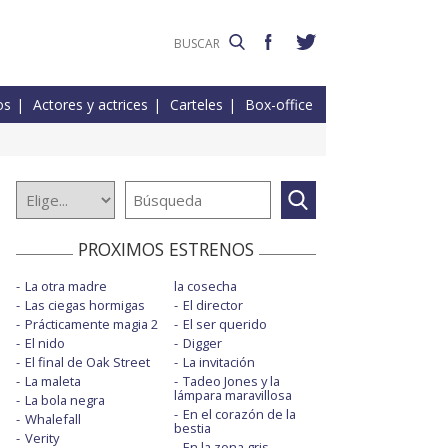
os
Actores y actrices
Carteles
Box-office
PROXIMOS ESTRENOS
La otra madre
la cosecha
Las ciegas hormigas
El director
Prácticamente magia 2
El ser querido
El nido
Digger
El final de Oak Street
La invitación
La maleta
Tadeo Jones y la
lámpara maravillosa
La bola negra
En el corazón de la
Whalefall
bestia
Verity
En la zona gris