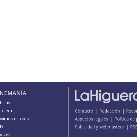
INEMANÍA
icias
telera
Contacto
Redacción
Reco
óximos estrenos
Aspectos legales
Política de
D
Publicidad y webmasters
RS
ances