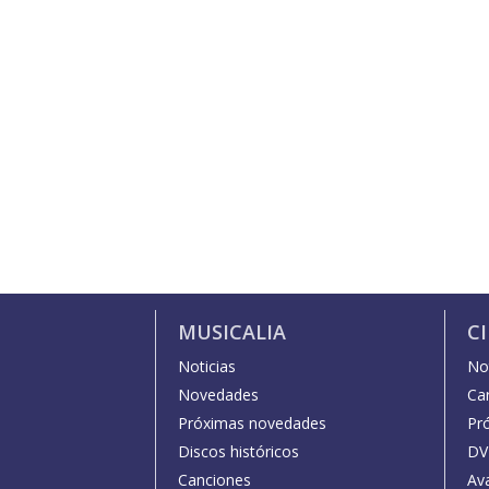
MUSICALIA
C
Noticias
Not
Novedades
Car
Próximas novedades
Pr
Discos históricos
DV
Canciones
Av