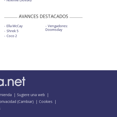
Noémie Lvovsky
AVANCES DESTACADOS
Ella McCay
Vengadores:
Doomsday
Shrek 5
Coco 2
mienda
Sugiere una web
 privacidad
(
Cambiar
)
Cookies
S