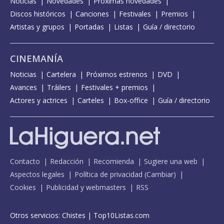
Noticias
Novedades
Próximas novedades
Discos históricos
Canciones
Festivales
Premios
Artistas y grupos
Portadas
Listas
Guía / directorio
CINEMANÍA
Noticias
Cartelera
Próximos estrenos
DVD
Avances
Tráilers
Festivales + premios
Actores y actrices
Carteles
Box-office
Guía / directorio
Contacto
Redacción
Recomienda
Sugiere una web
Aspectos legales
Política de privacidad
(
Cambiar
)
Cookies
Publicidad y webmasters
RSS
Otros servicios:
Chistes
|
Top10Listas.com