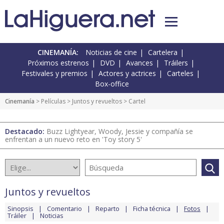
CINEMANÍA:
Noticias de cine
Cartelera
Próximos estrenos
DVD
Avances
Tráilers
Festivales y premios
Actores y actrices
Carteles
Box-office
Cinemanía
> Películas >
Juntos y revueltos
> Cartel
Destacado:
Buzz Lightyear, Woody, Jessie y compañía se
enfrentan a un nuevo reto en 'Toy story 5'
Juntos y revueltos
Sinopsis
Comentario
Reparto
Ficha técnica
Fotos
Tráiler
Noticias