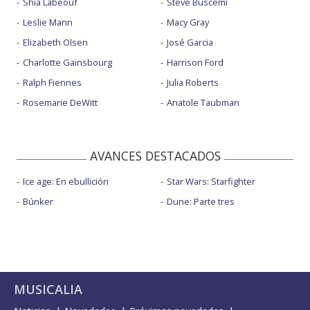
Shia Labeouf
Steve Buscemi
Leslie Mann
Macy Gray
Elizabeth Olsen
José Garcia
Charlotte Gainsbourg
Harrison Ford
Ralph Fiennes
Julia Roberts
Rosemarie DeWitt
Anatole Taubman
AVANCES DESTACADOS
Ice age: En ebullición
Star Wars: Starfighter
Búnker
Dune: Parte tres
MUSICALIA