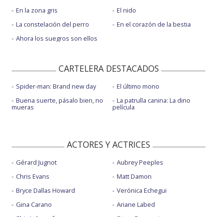
En la zona gris
El nido
La constelación del perro
En el corazón de la bestia
Ahora los suegros son ellos
CARTELERA DESTACADOS
Spider-man: Brand new day
El último mono
Buena suerte, pásalo bien, no
La patrulla canina: La dino
mueras
película
ACTORES Y ACTRICES
Gérard Jugnot
Aubrey Peeples
Chris Evans
Matt Damon
Bryce Dallas Howard
Verónica Echegui
Gina Carano
Ariane Labed